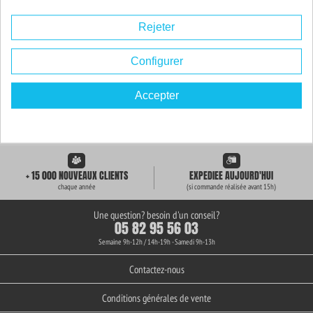
Rejeter
Configurer
Accepter
LIVRAISON GRATUITE
+ de 3000 REFERENCES
des 59€ d'achat
en stock permanent
+ 15 000 NOUVEAUX CLIENTS
EXPEDIEE AUJOURD'HUI
chaque année
(si commande réalisée avant 15h)
Une question? besoin d'un conseil?
05 82 95 56 03
Semaine 9h-12h / 14h-19h - Samedi 9h-13h
Contactez-nous
Conditions générales de vente