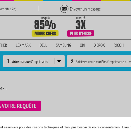
Envoyer un message
Sam. 9h-12h)
THER
LEXMARK
DELL
SAMSUNG
OKI
XEROX
RICOH
1
2
- Votre marque d'imprimante
- Saisissez votre modèle d'imprimante ou v
ME -
À VOTRE REQUÊTE
e en utilisant le moteur de recherche ci-dessous:
nt essentiels pour des raisons techniques et n'ont pas besoin de votre consentement. D'autr