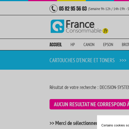
05 82 95 56 03
(Semaine 9h-12h / 14h-19h - 
ACCUEIL
HP
CANON
EPSON
BRO
CARTOUCHES D'ENCRE ET TONERS
>>>
Résultat de votre recherche : DECISION-SYSTE
AUCUN RESULTAT NE CORRESPOND 
>> Merci de sélectionner votre imprimant
Certains cookies so