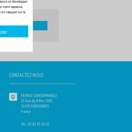
dience et développer
e votre appareil,
en cliquant sur le
pter
CONTACTEZ-NOUS
FRANCE CONSOMMABLE
15 Rue du 8 Mai 1945
31470 FONSORBES
France
Tél. : 05 82 95 56 03