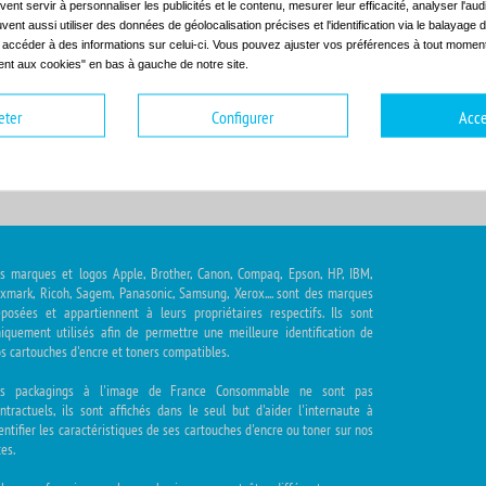
ent servir à personnaliser les publicités et le contenu, mesurer leur efficacité, analyser l'au
uvent aussi utiliser des données de géolocalisation précises et l'identification via le balayage d
t accéder à des informations sur celui-ci. Vous pouvez ajuster vos préférences à tout moment 
nt aux cookies" en bas à gauche de notre site.
hoisir la gamme
Choisir le modèle
eter
Configurer
Acce
s marques et logos Apple, Brother, Canon, Compaq, Epson, HP, IBM,
xmark, Ricoh, Sagem, Panasonic, Samsung, Xerox.... sont des marques
posées et appartiennent à leurs propriétaires respectifs. Ils sont
iquement utilisés afin de permettre une meilleure identification de
s cartouches d'encre et toners compatibles.
es packagings à l'image de France Consommable ne sont pas
ntractuels, ils sont affichés dans le seul but d'aider l'internaute à
entifier les caractéristiques de ses cartouches d'encre ou toner sur nos
tes.