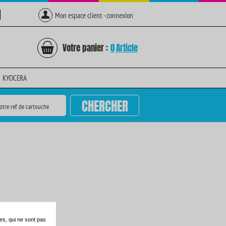
Mon espace client - connexion
Votre panier :
0
Article
KYOCERA
CHERCHER
otre ref. de cartouche
es, qui ne sont pas