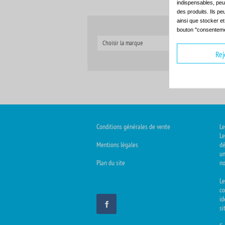
indispensables, peuv
des produits. Ils pe
ainsi que stocker e
bouton "consenteme
Choisir la marque
C
Rej
Conditions générales de vente
Le
Le
Mentions légales
dé
un
Plan du site
no
L
co
id
si