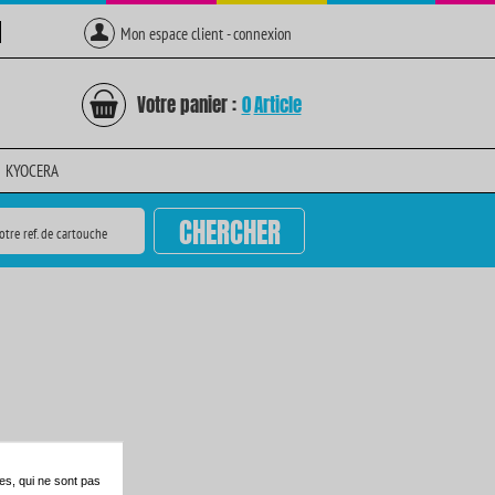
Mon espace client - connexion
Votre panier :
0
Article
KYOCERA
CHERCHER
otre ref. de cartouche
es, qui ne sont pas