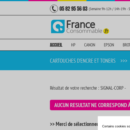
05 82 95 56 03
(Semaine 9h-12h / 14h-19h - 
ACCUEIL
HP
CANON
EPSON
BRO
CARTOUCHES D'ENCRE ET TONERS
>>>
Résultat de votre recherche : SIGNAL-CORP -
AUCUN RESULTAT NE CORRESPOND 
>> Merci de sélectionner votre imprimant
Certains cookies so