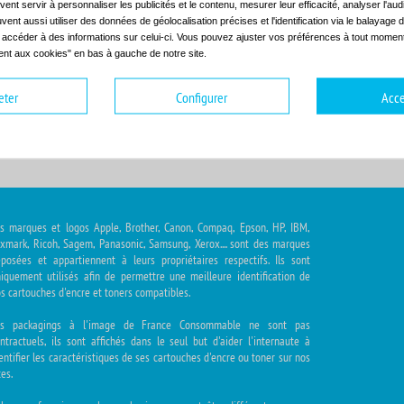
ent servir à personnaliser les publicités et le contenu, mesurer leur efficacité, analyser l'au
uvent aussi utiliser des données de géolocalisation précises et l'identification via le balayage d
t accéder à des informations sur celui-ci. Vous pouvez ajuster vos préférences à tout moment 
nt aux cookies" en bas à gauche de notre site.
hoisir la gamme
Choisir le modèle
eter
Configurer
Acce
s marques et logos Apple, Brother, Canon, Compaq, Epson, HP, IBM,
xmark, Ricoh, Sagem, Panasonic, Samsung, Xerox.... sont des marques
posées et appartiennent à leurs propriétaires respectifs. Ils sont
iquement utilisés afin de permettre une meilleure identification de
s cartouches d'encre et toners compatibles.
es packagings à l'image de France Consommable ne sont pas
ntractuels, ils sont affichés dans le seul but d'aider l'internaute à
entifier les caractéristiques de ses cartouches d'encre ou toner sur nos
tes.