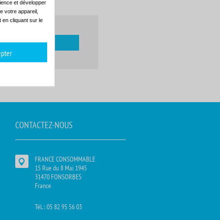
dience et développer
e votre appareil,
en cliquant sur le
pter
CONTACTEZ-NOUS
FRANCE CONSOMMABLE
15 Rue du 8 Mai 1945
31470 FONSORBES
France
Tél. : 05 82 95 56 03