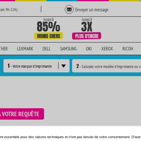
Envoyer un message
Sam. 9h-12h)
THER
LEXMARK
DELL
SAMSUNG
OKI
XEROX
RICOH
1
2
- Votre marque d'imprimante
- Saisissez votre modèle d'imprimante ou v
À VOTRE REQUÊTE
e en utilisant le moteur de recherche ci-dessous:
nt essentiels pour des raisons techniques et n'ont pas besoin de votre consentement. D'autr