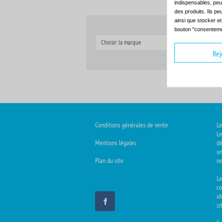
indispensables, peuv
des produits. Ils pe
ainsi que stocker e
bouton "consenteme
Choisir la marque
C
Rej
Conditions générales de vente
Le
Le
Mentions légales
dé
un
Plan du site
no
L
co
id
si