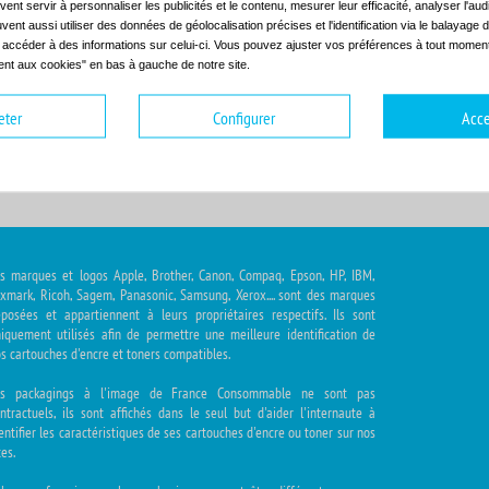
ent servir à personnaliser les publicités et le contenu, mesurer leur efficacité, analyser l'au
uvent aussi utiliser des données de géolocalisation précises et l'identification via le balayage d
t accéder à des informations sur celui-ci. Vous pouvez ajuster vos préférences à tout moment 
nt aux cookies" en bas à gauche de notre site.
hoisir la gamme
Choisir le modèle
eter
Configurer
Acce
s marques et logos Apple, Brother, Canon, Compaq, Epson, HP, IBM,
xmark, Ricoh, Sagem, Panasonic, Samsung, Xerox.... sont des marques
posées et appartiennent à leurs propriétaires respectifs. Ils sont
iquement utilisés afin de permettre une meilleure identification de
s cartouches d'encre et toners compatibles.
es packagings à l'image de France Consommable ne sont pas
ntractuels, ils sont affichés dans le seul but d'aider l'internaute à
entifier les caractéristiques de ses cartouches d'encre ou toner sur nos
tes.