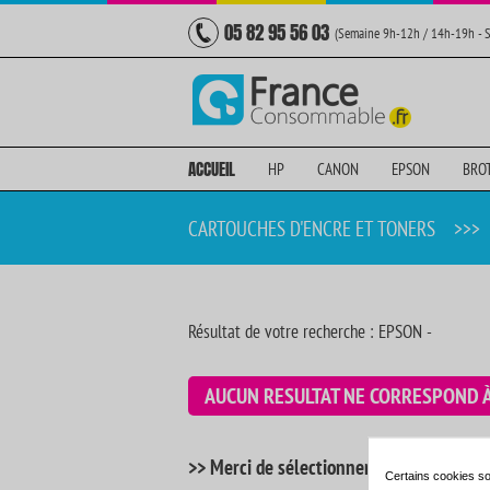
05 82 95 56 03
(Semaine 9h-12h / 14h-19h - 
ACCUEIL
HP
CANON
EPSON
BRO
CARTOUCHES D'ENCRE ET TONERS
>>>
Résultat de votre recherche : EPSON -
AUCUN RESULTAT NE CORRESPOND 
>> Merci de sélectionner votre imprimant
Certains cookies so