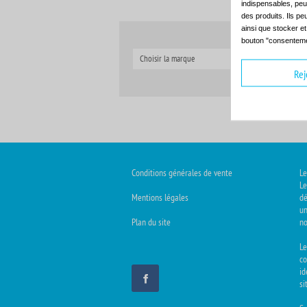
indispensables, peuv
des produits. Ils pe
ainsi que stocker e
bouton "consenteme
Choisir la marque
C
Rej
Conditions générales de vente
Le
Le
Mentions légales
dé
un
Plan du site
no
L
co
id
si