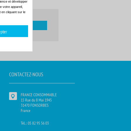
dience et développer
e votre appareil,
en cliquant sur le
pter
CONTACTEZ-NOUS
FRANCE CONSOMMABLE
15 Rue du 8 Mai 1945
31470 FONSORBES
France
Tél. : 05 82 95 56 03