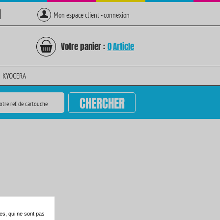
Mon espace client - connexion
Votre panier :
0
Article
KYOCERA
CHERCHER
otre ref. de cartouche
es, qui ne sont pas