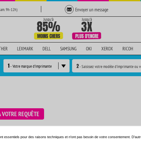
Envoyer un message
Sam. 9h-12h)
THER
LEXMARK
DELL
SAMSUNG
OKI
XEROX
RICOH
1
2
- Votre marque d'imprimante
- Saisissez votre modèle d'imprimante ou v
À VOTRE REQUÊTE
e en utilisant le moteur de recherche ci-dessous:
nt essentiels pour des raisons techniques et n'ont pas besoin de votre consentement. D'autr