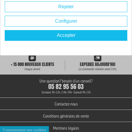
Rejeter
Configurer
Accepter
LIVRAISON GRATUITE
+ de 3000 REFERENCES
des 59€ d'achat
en stock permanent
+ 15 000 NOUVEAUX CLIENTS
EXPEDIEE AUJOURD'HUI
chaque année
(si commande réalisée avant 15h)
Une question? besoin d'un conseil?
05 82 95 56 03
Semaine 9h-12h / 14h-19h - Samedi 9h-13h
Contactez-nous
Conditions générales de vente
Mentions légales
Consentement aux cookies