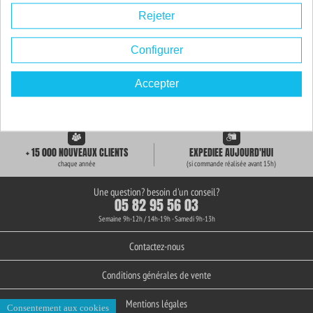
Rejeter
Configurer
Accepter
LIVRAISON GRATUITE
+ de 3000 REFERENCES
des 59€ d'achat
en stock permanent
+ 15 000 NOUVEAUX CLIENTS
EXPEDIEE AUJOURD'HUI
chaque année
(si commande réalisée avant 15h)
Une question? besoin d'un conseil?
05 82 95 56 03
Semaine 9h-12h / 14h-19h - Samedi 9h-13h
Contactez-nous
Conditions générales de vente
Mentions légales
Consentement aux cookies