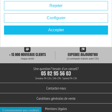
Rejeter
Configurer
Accepter
LIVRAISON GRATUITE
+ de 3000 REFERENCES
des 59€ d'achat
en stock permanent
+ 15 000 NOUVEAUX CLIENTS
EXPEDIEE AUJOURD'HUI
chaque année
(si commande réalisée avant 15h)
Une question? besoin d'un conseil?
05 82 95 56 03
Semaine 9h-12h / 14h-19h - Samedi 9h-13h
Contactez-nous
Conditions générales de vente
Mentions légales
Consentement aux cookies