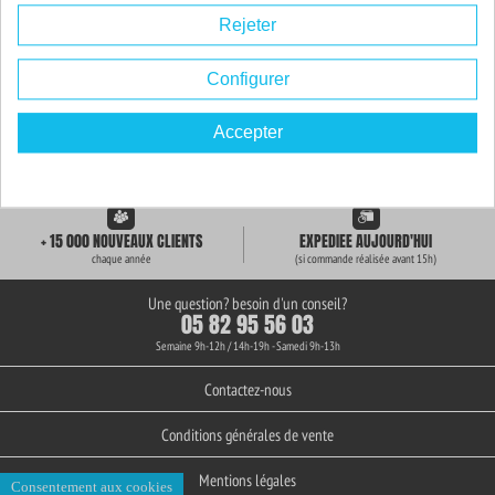
Rejeter
Configurer
Accepter
LIVRAISON GRATUITE
+ de 3000 REFERENCES
des 59€ d'achat
en stock permanent
+ 15 000 NOUVEAUX CLIENTS
EXPEDIEE AUJOURD'HUI
chaque année
(si commande réalisée avant 15h)
Une question? besoin d'un conseil?
05 82 95 56 03
Semaine 9h-12h / 14h-19h - Samedi 9h-13h
Contactez-nous
Conditions générales de vente
Mentions légales
Consentement aux cookies