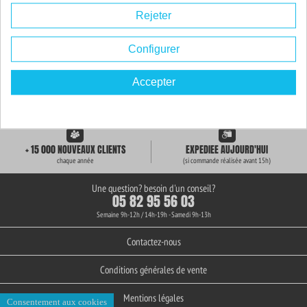
Rejeter
Configurer
Accepter
LIVRAISON GRATUITE
+ de 3000 REFERENCES
des 59€ d'achat
en stock permanent
+ 15 000 NOUVEAUX CLIENTS
EXPEDIEE AUJOURD'HUI
chaque année
(si commande réalisée avant 15h)
Une question? besoin d'un conseil?
05 82 95 56 03
Semaine 9h-12h / 14h-19h - Samedi 9h-13h
Contactez-nous
Conditions générales de vente
Mentions légales
Consentement aux cookies