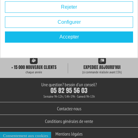
Rejeter
Configurer
Accepter
LIVRAISON GRATUITE
+ de 3000 REFERENCES
des 59€ d'achat
en stock permanent
+ 15 000 NOUVEAUX CLIENTS
EXPEDIEE AUJOURD'HUI
chaque année
(si commande réalisée avant 15h)
Une question? besoin d'un conseil?
05 82 95 56 03
Semaine 9h-12h / 14h-19h - Samedi 9h-13h
Contactez-nous
Conditions générales de vente
Mentions légales
Consentement aux cookies