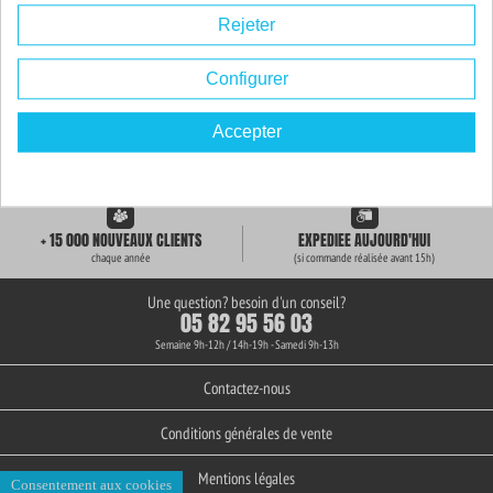
Rejeter
Configurer
Accepter
LIVRAISON GRATUITE
+ de 3000 REFERENCES
des 59€ d'achat
en stock permanent
+ 15 000 NOUVEAUX CLIENTS
EXPEDIEE AUJOURD'HUI
chaque année
(si commande réalisée avant 15h)
Une question? besoin d'un conseil?
05 82 95 56 03
Semaine 9h-12h / 14h-19h - Samedi 9h-13h
Contactez-nous
Conditions générales de vente
Mentions légales
Consentement aux cookies