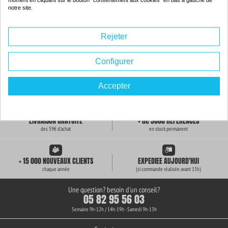
moment en cliquant sur le bouton "consentement aux cookies" en bas à gauche de
notre site.
Rejeter
Configurer
Accepter
LIVRAISON GRATUITE
+ de 3000 REFERENCES
des 59€ d'achat
en stock permanent
+ 15 000 NOUVEAUX CLIENTS
EXPEDIEE AUJOURD'HUI
chaque année
(si commande réalisée avant 15h)
Une question? besoin d'un conseil?
05 82 95 56 03
Semaine 9h-12h / 14h-19h - Samedi 9h-13h