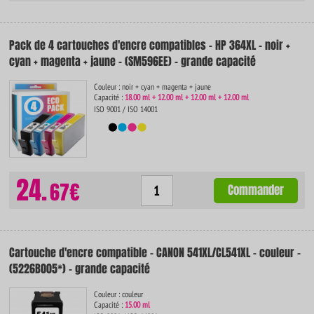
Pack de 4 cartouches d'encre compatibles - HP 364XL - noir +
cyan + magenta + jaune - (SM596EE) - grande capacité
Couleur : noir + cyan + magenta + jaune
Capacité :
18.00 ml + 12.00 ml + 12.00 ml + 12.00 ml
ISO 9001 / ISO 14001
24.
67€
Commander
Cartouche d'encre compatible - CANON 541XL/CL541XL - couleur -
(5226B005*) - grande capacité
Couleur : couleur
Capacité :
15.00 ml