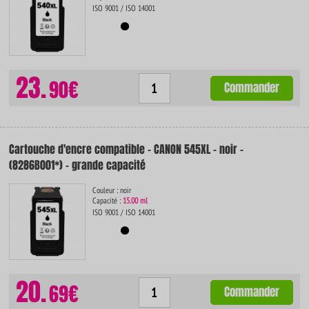
ISO 9001 / ISO 14001
23.
90€
Commander
Cartouche d'encre compatible - CANON 545XL - noir -
(8286B001*) - grande capacité
Couleur : noir
Capacité :
15.00 ml
ISO 9001 / ISO 14001
20.
69€
Commander