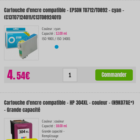
Cartouche d'encre compatible - EPSON T0712/T0892 - cyan -
(C13T07124011/C13T08924011)
Couleur : cyan
Capacité :
12.00 ml
ISO 9001 / ISO 14001
4.
54€
Commander
Cartouche d'encre compatible - HP 304XL - couleur - (N9K07AE*)
- Grande capacité
Couleur : couleur
Capacité :
18.00 ml
Grande capacité -
Remplissage