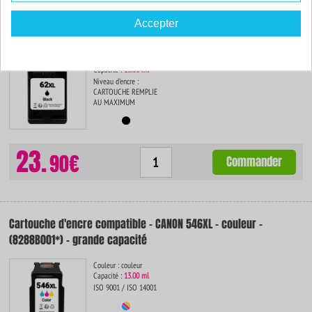
Accepter
Cartouche d'encre compatible - HP 62XL - noir - (C2P05AE)
Couleur : noir
Capacité :
18.00 ml
Niveau d'encre :
CARTOUCHE REMPLIE
AU MAXIMUM
23.
90€
Commander
Cartouche d'encre compatible - CANON 546XL - couleur -
(8288B001*) - grande capacité
Couleur : couleur
Capacité :
13.00 ml
ISO 9001 / ISO 14001