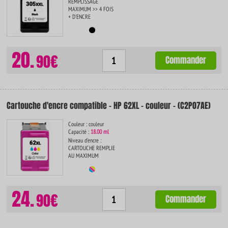
REMPLISSAGE
MAXIMUM >> 4 FOIS
+ D'ENCRE
20.
90€
Commander
Cartouche d'encre compatible - HP 62XL - couleur - (C2P07AE)
Couleur : couleur
Capacité :
18.00 ml
Niveau d'encre :
CARTOUCHE REMPLIE
AU MAXIMUM
24.
90€
Commander