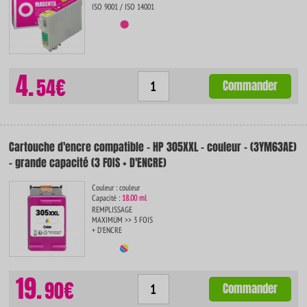
ISO 9001 / ISO 14001
4.
54€
Commander
Cartouche d'encre compatible - HP 305XXL - couleur - (3YM63AE)
- grande capacité (3 FOIS + D'ENCRE)
Couleur : couleur
Capacité :
18.00 ml
REMPLISSAGE
MAXIMUM >> 3 FOIS
+ D'ENCRE
19.
90€
Commander