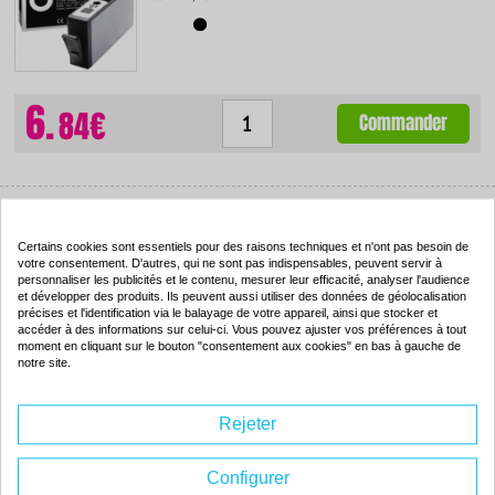
6.
84€
Commander
Pack de 5 cartouches d'encre compatibles - EPSON T1295 - 2
noir + 1 cyan + 1 magenta + 1 jaune - (C13T12954010)
Certains cookies sont essentiels pour des raisons techniques et n'ont pas besoin de
votre consentement. D'autres, qui ne sont pas indispensables, peuvent servir à
personnaliser les publicités et le contenu, mesurer leur efficacité, analyser l'audience
Couleur : 2 noir + 1 cyan + 1 magenta + 1 jaune
et développer des produits. Ils peuvent aussi utiliser des données de géolocalisation
Capacité :
2 x 15.00 ml + 3 x 13.00 ml
précises et l'identification via le balayage de votre appareil, ainsi que stocker et
ISO 9001 / ISO 14001
accéder à des informations sur celui-ci. Vous pouvez ajuster vos préférences à tout
moment en cliquant sur le bouton "consentement aux cookies" en bas à gauche de
notre site.
Rejeter
11.
44€
Commander
Configurer