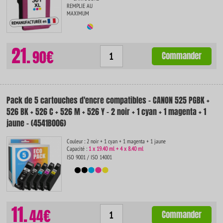
REMPLIE AU
MAXIMUM
21.
90€
Commander
Pack de 5 cartouches d'encre compatibles - CANON 525 PGBK +
526 BK + 526 C + 526 M + 526 Y - 2 noir + 1 cyan + 1 magenta + 1
jaune - (4541B006)
Couleur : 2 noir + 1 cyan + 1 magenta + 1 jaune
Capacité :
1 x 19.40 ml + 4 x 8.40 ml
ISO 9001 / ISO 14001
11.
44€
Commander