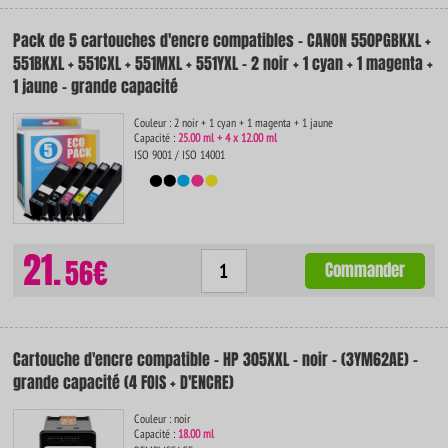
Pack de 5 cartouches d'encre compatibles - CANON 550PGBKXL +
551BKXL + 551CXL + 551MXL + 551YXL - 2 noir + 1 cyan + 1 magenta +
1 jaune - grande capacité
Couleur : 2 noir + 1 cyan + 1 magenta + 1 jaune
Capacité :
25.00 ml + 4 x 12.00 ml
ISO 9001 / ISO 14001
21.
56€
Commander
Cartouche d'encre compatible - HP 305XXL - noir - (3YM62AE) -
grande capacité (4 FOIS + D'ENCRE)
Couleur : noir
Capacité :
18.00 ml