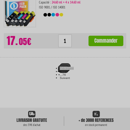
Capacité :
24.60 ml + 4 x 14.60 ml
ISO 9001 / ISO 14001
17.
05€
Commander
Précédent
1
2
3
...
76
Suivant
LIVRAISON GRATUITE
+ de 3000 REFERENCES
des 59€ d'achat
en stock permanent