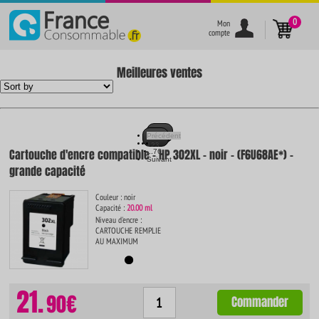
}
0
Mon
compte
Meilleures ventes
Précédent
1
2
3
Cartouche d'encre compatible - HP 302XL - noir - (F6U68AE*) -
...
76
Suivant
grande capacité
Couleur : noir
Capacité :
20.00 ml
Niveau d'encre :
CARTOUCHE REMPLIE
AU MAXIMUM
21.
90€
Commander