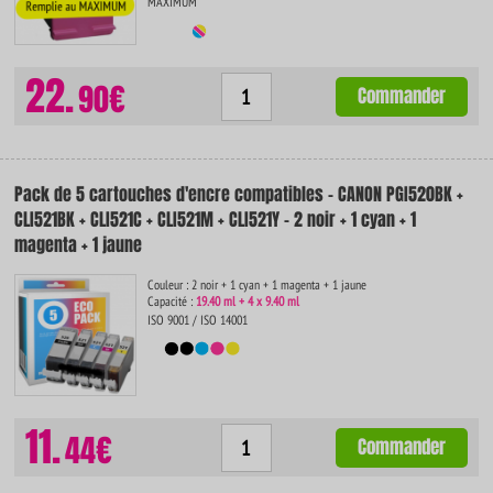
MAXIMUM
22.
90€
Commander
Pack de 5 cartouches d'encre compatibles - CANON PGI520BK +
CLI521BK + CLI521C + CLI521M + CLI521Y - 2 noir + 1 cyan + 1
magenta + 1 jaune
Couleur : 2 noir + 1 cyan + 1 magenta + 1 jaune
Capacité :
19.40 ml + 4 x 9.40 ml
ISO 9001 / ISO 14001
11.
44€
Commander