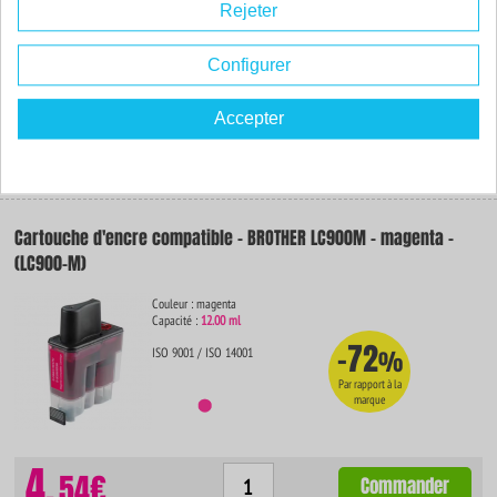
-72
ISO 9001 / ISO 14001
%
Rejeter
Par rapport à la
marque
Configurer
4.
Accepter
54€
Commander
Cartouche d'encre compatible - BROTHER LC900M - magenta -
(LC900-M)
Couleur : magenta
Capacité :
12.00 ml
-72
ISO 9001 / ISO 14001
%
Par rapport à la
marque
4.
54€
Commander