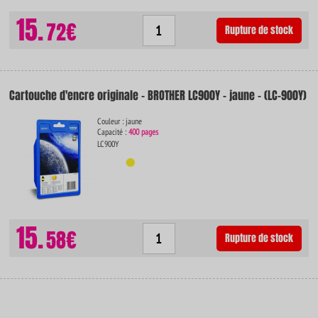
15.
72€
Rupture de stock
Cartouche d'encre originale - BROTHER LC900Y - jaune - (LC-900Y)
Couleur : jaune
Capacité :
400 pages
LC900Y
15.
58€
Rupture de stock