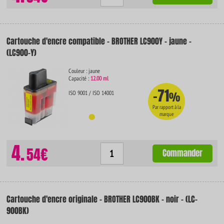
Cartouche d'encre compatible - BROTHER LC900Y - jaune -
(LC900-Y)
Couleur : jaune
Capacité :
12.00 ml
-71
ISO 9001 / ISO 14001
%
Par rapport à la
marque
4.
54€
Commander
Cartouche d'encre originale - BROTHER LC900BK - noir - (LC-
900BK)