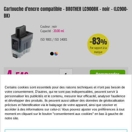
Cartouche d'encre compatible - BROTHER LC900BK - noir - (LC900-
BK)
Couleur : noir
Capacité :
20.00 ml
-83
ISO 9001 / ISO 14001
%
Par rapport à la
marque
4.
54€
Commander
Certains cookies sont essentiels pour des raisons techniques et n'ont pas besoin de
votre consentement. D'autres, qui ne sont pas indispensables, peuvent servir à
personnaliser les publicités et le contenu, mesurer leur efficacité, analyser l'audience
Cartouche d'encre compatible - BROTHER LC900C - cyan - (LC900-
et développer des produits. Ils peuvent aussi utiliser des données de géolocalisation
précises et l'identification via le balayage de votre appareil, ainsi que stocker et
C)
accéder à des informations sur celui-ci. Vous pouvez ajuster vos préférences à tout
moment en cliquant sur le bouton "consentement aux cookies" en bas à gauche de
notre site.
Couleur : cyan
Capacité :
12.00 ml