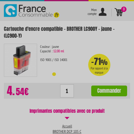
}
0
Mon
compte
Cartouche d'encre compatible - BROTHER LC900Y - jaune -
(LC900-Y)
Couleur : jaune
Capacité :
12.00 ml
-71
ISO 9001 / ISO 14001
%
Par rapport à la
marque
4.
54€
Commander
Imprimantes compatibles avec ce produit
Accueil
BROTHER DCP 105 C