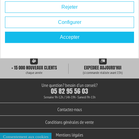
Rejeter
Configurer
Accepter
LIVRAISON GRATUITE
+ de 3000 REFERENCES
des 59€ d'achat
en stock permanent
+ 15 000 NOUVEAUX CLIENTS
EXPEDIEE AUJOURD'HUI
chaque année
(si commande réalisée avant 15h)
Une question? besoin d'un conseil?
05 82 95 56 03
Semaine 9h-12h / 14h-19h - Samedi 9h-13h
Contactez-nous
Conditions générales de vente
Mentions légales
Consentement aux cookies