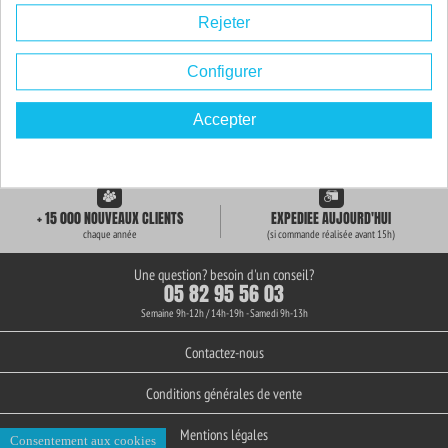
Rejeter
Configurer
Accepter
LIVRAISON GRATUITE
+ de 3000 REFERENCES
des 59€ d'achat
en stock permanent
+ 15 000 NOUVEAUX CLIENTS
EXPEDIEE AUJOURD'HUI
chaque année
(si commande réalisée avant 15h)
Une question? besoin d'un conseil?
05 82 95 56 03
Semaine 9h-12h / 14h-19h - Samedi 9h-13h
Contactez-nous
Conditions générales de vente
Mentions légales
Consentement aux cookies