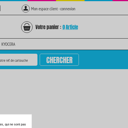
Mon espace client - connexion
Votre panier :
0
Article
KYOCERA
CHERCHER
otre ref. de cartouche
es, qui ne sont pas