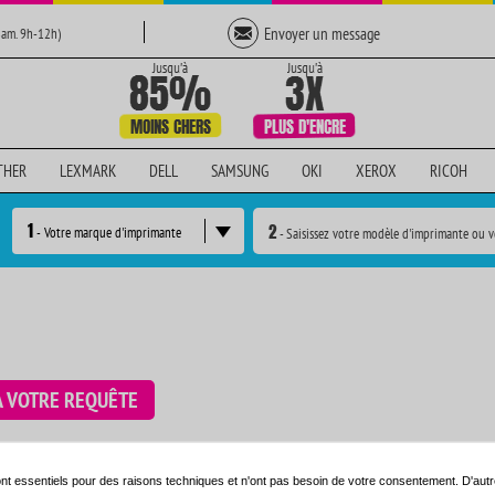
Envoyer un message
Sam. 9h-12h)
THER
LEXMARK
DELL
SAMSUNG
OKI
XEROX
RICOH
1
2
- Votre marque d'imprimante
- Saisissez votre modèle d'imprimante ou v
À VOTRE REQUÊTE
e en utilisant le moteur de recherche ci-dessous:
nt essentiels pour des raisons techniques et n'ont pas besoin de votre consentement. D'autr