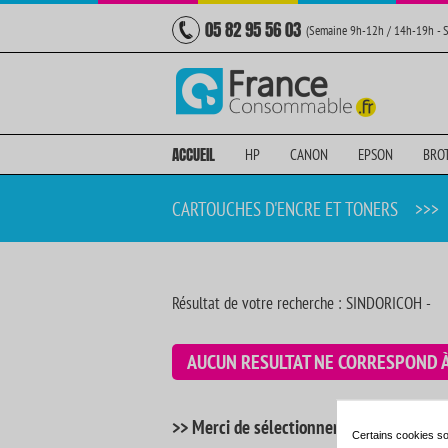
05 82 95 56 03
(Semaine 9h-12h / 14h-19h - 
ACCUEIL
HP
CANON
EPSON
BRO
CARTOUCHES D'ENCRE ET TONERS
>>>
Résultat de votre recherche : SINDORICOH -
AUCUN RESULTAT NE CORRESPOND 
>> Merci de sélectionner votre imprimant
Certains cookies so