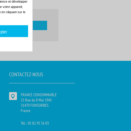
dience et développer
e votre appareil,
en cliquant sur le
pter
CONTACTEZ-NOUS
FRANCE CONSOMMABLE
15 Rue du 8 Mai 1945
31470 FONSORBES
France
Tél. : 05 82 95 56 03