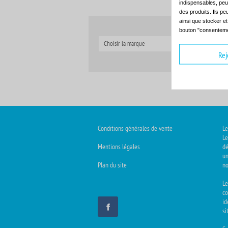
indispensables, peuv
des produits. Ils pe
ainsi que stocker e
bouton "consenteme
Choisir la marque
C
Rej
Conditions générales de vente
Le
Le
Mentions légales
dé
un
Plan du site
no
L
co
id
si