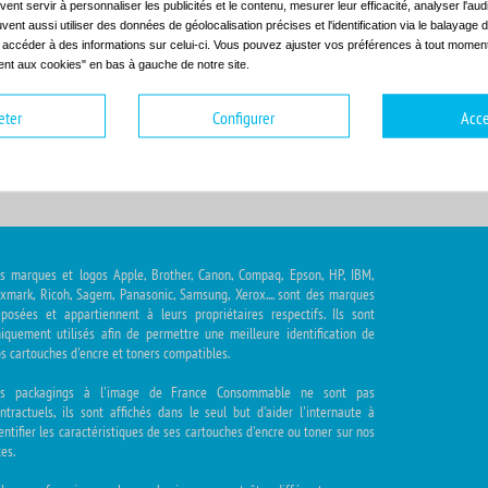
ent servir à personnaliser les publicités et le contenu, mesurer leur efficacité, analyser l'au
uvent aussi utiliser des données de géolocalisation précises et l'identification via le balayage d
t accéder à des informations sur celui-ci. Vous pouvez ajuster vos préférences à tout moment 
nt aux cookies" en bas à gauche de notre site.
hoisir la gamme
Choisir le modèle
eter
Configurer
Acce
s marques et logos Apple, Brother, Canon, Compaq, Epson, HP, IBM,
xmark, Ricoh, Sagem, Panasonic, Samsung, Xerox.... sont des marques
posées et appartiennent à leurs propriétaires respectifs. Ils sont
iquement utilisés afin de permettre une meilleure identification de
s cartouches d'encre et toners compatibles.
es packagings à l'image de France Consommable ne sont pas
ntractuels, ils sont affichés dans le seul but d'aider l'internaute à
entifier les caractéristiques de ses cartouches d'encre ou toner sur nos
tes.