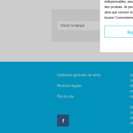
indispensables, peuv
des produits. Ils pe
ainsi que stocker e
bouton "consenteme
Choisir la marque
C
Rej
Conditions générales de vente
Le
Le
Mentions légales
dé
un
Plan du site
no
L
co
id
si