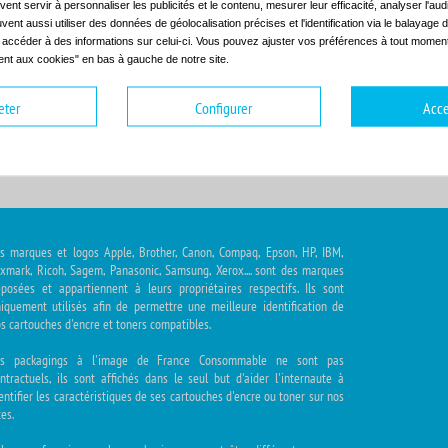
ent servir à personnaliser les publicités et le contenu, mesurer leur efficacité, analyser l'au
uvent aussi utiliser des données de géolocalisation précises et l'identification via le balayage d
t accéder à des informations sur celui-ci. Vous pouvez ajuster vos préférences à tout moment 
nt aux cookies" en bas à gauche de notre site.
hoisir la gamme
Choisir le modèle
eter
Configurer
Acce
s marques et logos Apple, Brother, Canon, Compaq, Epson, HP, IBM,
xmark, Ricoh, Sagem, Panasonic, Samsung, Xerox.... sont des marques
posées et appartiennent à leurs propriétaires respectifs. Ils sont
iquement utilisés afin de permettre une meilleure identification de
s cartouches d'encre et toners compatibles.
es packagings à l'image de France Consommable ne sont pas
ntractuels, ils sont affichés dans le seul but d'aider l'internaute à
entifier les caractéristiques de ses cartouches d'encre ou toner sur nos
tes.