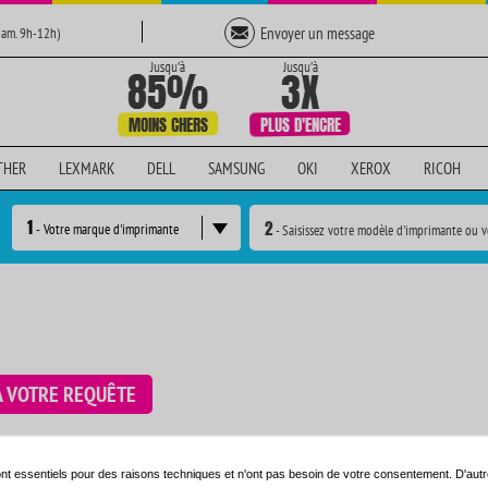
Envoyer un message
Sam. 9h-12h)
THER
LEXMARK
DELL
SAMSUNG
OKI
XEROX
RICOH
1
2
- Votre marque d'imprimante
- Saisissez votre modèle d'imprimante ou v
À VOTRE REQUÊTE
e en utilisant le moteur de recherche ci-dessous:
nt essentiels pour des raisons techniques et n'ont pas besoin de votre consentement. D'autr