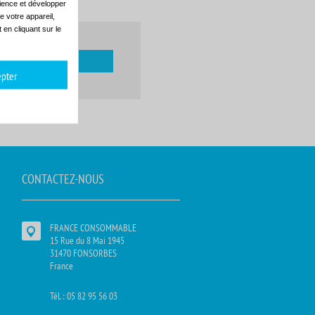
dience et développer
e votre appareil,
en cliquant sur le
pter
CONTACTEZ-NOUS
FRANCE CONSOMMABLE
15 Rue du 8 Mai 1945
31470 FONSORBES
France
Tél. : 05 82 95 56 03