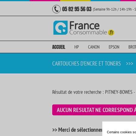
05 82 95 56 03
(Semaine 9h-12h / 14h-19h - 
ACCUEIL
HP
CANON
EPSON
BRO
CARTOUCHES D'ENCRE ET TONERS
>>>
Résultat de votre recherche : PITNEY-BOWES -
AUCUN RESULTAT NE CORRESPOND 
>> Merci de sélectionner votre imprimant
Certains cookies so