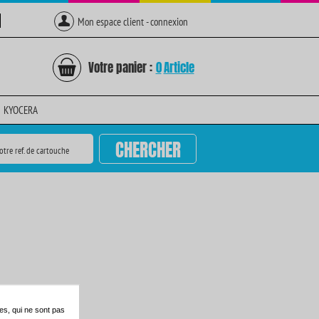
Mon espace client - connexion
Votre panier :
0
Article
KYOCERA
CHERCHER
otre ref. de cartouche
es, qui ne sont pas