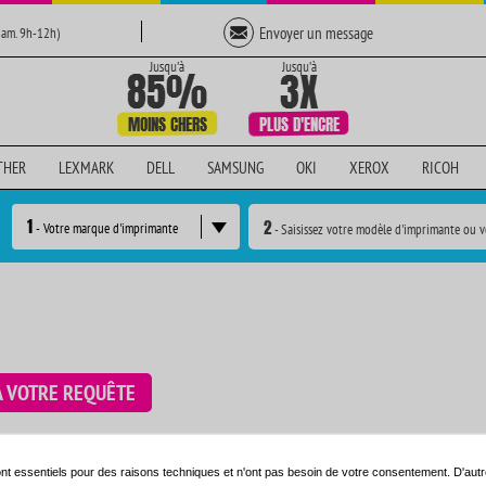
Envoyer un message
Sam. 9h-12h)
THER
LEXMARK
DELL
SAMSUNG
OKI
XEROX
RICOH
1
2
- Votre marque d'imprimante
- Saisissez votre modèle d'imprimante ou v
À VOTRE REQUÊTE
e en utilisant le moteur de recherche ci-dessous:
nt essentiels pour des raisons techniques et n'ont pas besoin de votre consentement. D'autr