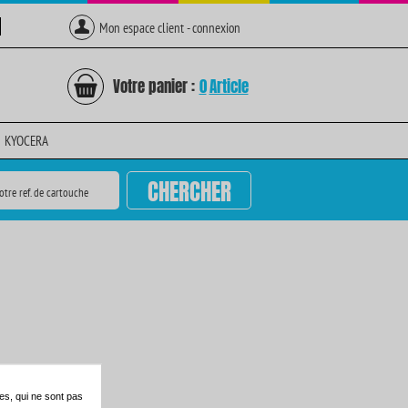
Mon espace client - connexion
Votre panier :
0
Article
KYOCERA
CHERCHER
otre ref. de cartouche
es, qui ne sont pas