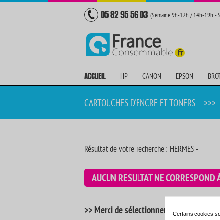
05 82 95 56 03
(Semaine 9h-12h / 14h-19h - 
ACCUEIL
HP
CANON
EPSON
BRO
CARTOUCHES D'ENCRE ET TONERS
>>>
Résultat de votre recherche : HERMES -
AUCUN RESULTAT NE CORRESPOND 
>> Merci de sélectionner votre imprimant
Certains cookies so