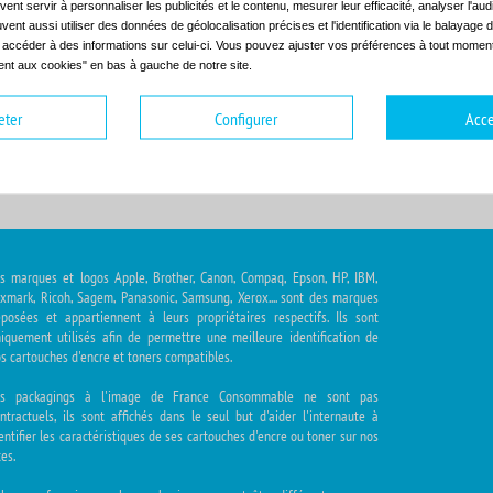
ent servir à personnaliser les publicités et le contenu, mesurer leur efficacité, analyser l'au
uvent aussi utiliser des données de géolocalisation précises et l'identification via le balayage d
t accéder à des informations sur celui-ci. Vous pouvez ajuster vos préférences à tout moment 
nt aux cookies" en bas à gauche de notre site.
hoisir la gamme
Choisir le modèle
eter
Configurer
Acce
s marques et logos Apple, Brother, Canon, Compaq, Epson, HP, IBM,
xmark, Ricoh, Sagem, Panasonic, Samsung, Xerox.... sont des marques
posées et appartiennent à leurs propriétaires respectifs. Ils sont
iquement utilisés afin de permettre une meilleure identification de
s cartouches d'encre et toners compatibles.
es packagings à l'image de France Consommable ne sont pas
ntractuels, ils sont affichés dans le seul but d'aider l'internaute à
entifier les caractéristiques de ses cartouches d'encre ou toner sur nos
tes.