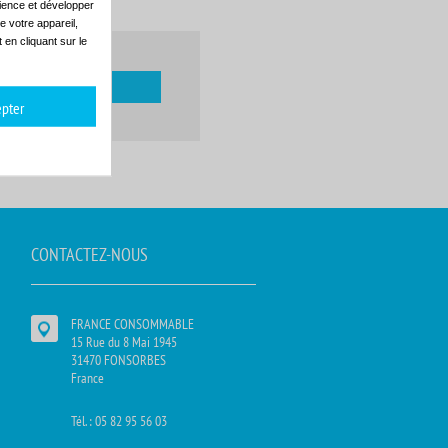
dience et développer
e votre appareil,
en cliquant sur le
pter
CONTACTEZ-NOUS
FRANCE CONSOMMABLE
15 Rue du 8 Mai 1945
31470 FONSORBES
France
Tél. : 05 82 95 56 03