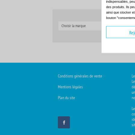
indispensables, peuv
des produits. Ils pe
ainsi que stocker e
bouton "consenteme
Choisir la marque
C
Rej
Conditions générales de vente
Le
Le
Mentions légales
dé
un
Plan du site
no
L
co
id
si