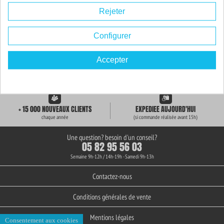
Rejeter
Configurer
Accepter
LIVRAISON GRATUITE
+ de 3000 REFERENCES
des 59€ d'achat
en stock permanent
+ 15 000 NOUVEAUX CLIENTS
EXPEDIEE AUJOURD'HUI
chaque année
(si commande réalisée avant 15h)
Une question? besoin d'un conseil?
05 82 95 56 03
Semaine 9h-12h / 14h-19h - Samedi 9h-13h
Contactez-nous
Conditions générales de vente
Mentions légales
Consentement aux cookies