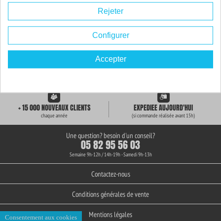
Rejeter
Configurer
Accepter
LIVRAISON GRATUITE
+ de 3000 REFERENCES
des 59€ d'achat
en stock permanent
+ 15 000 NOUVEAUX CLIENTS
EXPEDIEE AUJOURD'HUI
chaque année
(si commande réalisée avant 15h)
Une question? besoin d'un conseil?
05 82 95 56 03
Semaine 9h-12h / 14h-19h - Samedi 9h-13h
Contactez-nous
Conditions générales de vente
Mentions légales
Consentement aux cookies