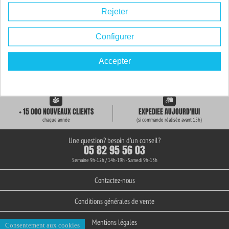
Rejeter
Configurer
Accepter
LIVRAISON GRATUITE
+ de 3000 REFERENCES
des 59€ d'achat
en stock permanent
+ 15 000 NOUVEAUX CLIENTS
EXPEDIEE AUJOURD'HUI
chaque année
(si commande réalisée avant 15h)
Une question? besoin d'un conseil?
05 82 95 56 03
Semaine 9h-12h / 14h-19h - Samedi 9h-13h
Contactez-nous
Conditions générales de vente
Mentions légales
Consentement aux cookies