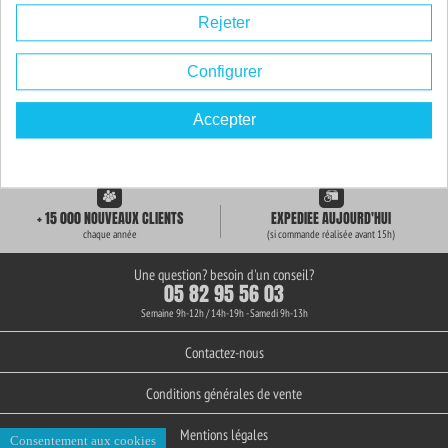
Rejeter
Configurer
Accepter
LIVRAISON GRATUITE
+ de 3000 REFERENCES
des 59€ d'achat
en stock permanent
+ 15 000 NOUVEAUX CLIENTS
EXPEDIEE AUJOURD'HUI
chaque année
(si commande réalisée avant 15h)
Une question? besoin d'un conseil?
05 82 95 56 03
Semaine 9h-12h / 14h-19h - Samedi 9h-13h
Contactez-nous
Conditions générales de vente
Mentions légales
Consentement aux cookies