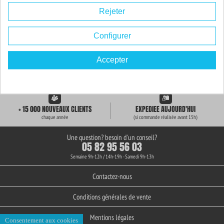
Rejeter
Configurer
Accepter
LIVRAISON GRATUITE
+ de 3000 REFERENCES
des 59€ d'achat
en stock permanent
+ 15 000 NOUVEAUX CLIENTS
EXPEDIEE AUJOURD'HUI
chaque année
(si commande réalisée avant 15h)
Une question? besoin d'un conseil?
05 82 95 56 03
Semaine 9h-12h / 14h-19h - Samedi 9h-13h
Contactez-nous
Conditions générales de vente
Mentions légales
Consentement aux cookies