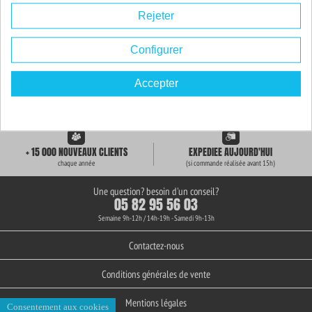
Rejeter
Configurer
Accepter
LIVRAISON GRATUITE
+ de 3000 REFERENCES
des 59€ d'achat
en stock permanent
+ 15 000 NOUVEAUX CLIENTS
EXPEDIEE AUJOURD'HUI
chaque année
(si commande réalisée avant 15h)
Une question? besoin d'un conseil?
05 82 95 56 03
Semaine 9h-12h / 14h-19h - Samedi 9h-13h
Contactez-nous
Conditions générales de vente
Mentions légales
Consentement aux cookies