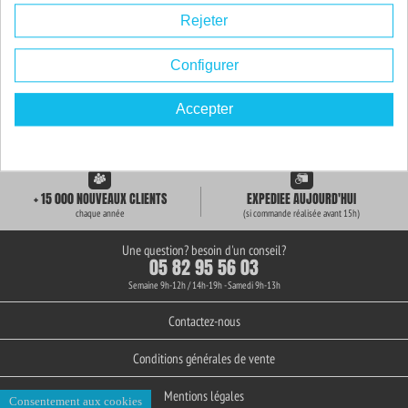
Rejeter
Configurer
Accepter
LIVRAISON GRATUITE
+ de 3000 REFERENCES
des 59€ d'achat
en stock permanent
+ 15 000 NOUVEAUX CLIENTS
EXPEDIEE AUJOURD'HUI
chaque année
(si commande réalisée avant 15h)
Une question? besoin d'un conseil?
05 82 95 56 03
Semaine 9h-12h / 14h-19h - Samedi 9h-13h
Contactez-nous
Conditions générales de vente
Mentions légales
Consentement aux cookies