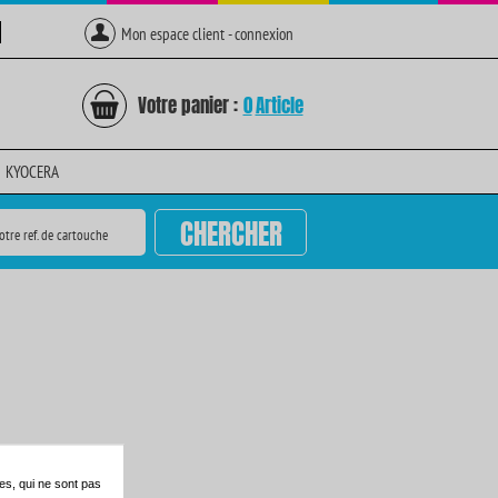
Mon espace client - connexion
Votre panier :
0
Article
KYOCERA
CHERCHER
otre ref. de cartouche
es, qui ne sont pas