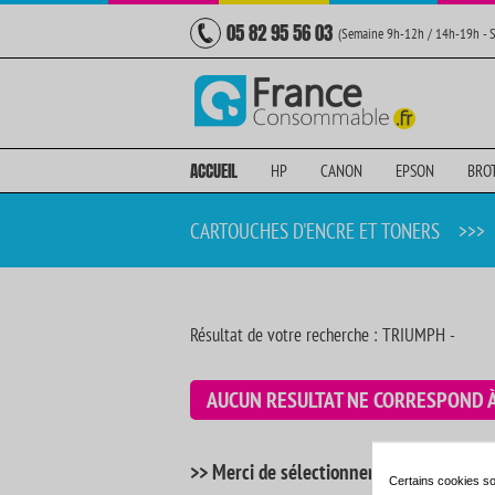
05 82 95 56 03
(Semaine 9h-12h / 14h-19h - 
ACCUEIL
HP
CANON
EPSON
BRO
CARTOUCHES D'ENCRE ET TONERS
>>>
Résultat de votre recherche : TRIUMPH -
AUCUN RESULTAT NE CORRESPOND 
>> Merci de sélectionner votre imprimant
Certains cookies so