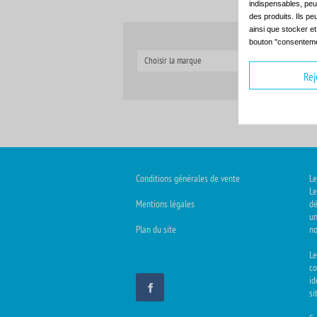
indispensables, peuv
des produits. Ils pe
ainsi que stocker e
bouton "consenteme
Choisir la marque
C
Rej
Conditions générales de vente
Le
Le
Mentions légales
dé
un
Plan du site
no
L
co
id
si