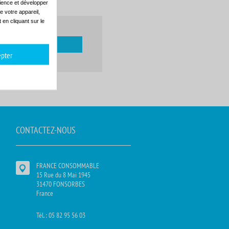
dience et développer
e votre appareil,
en cliquant sur le
pter
CONTACTEZ-NOUS
FRANCE CONSOMMABLE
15 Rue du 8 Mai 1945
31470 FONSORBES
France
Tél. : 05 82 95 56 03