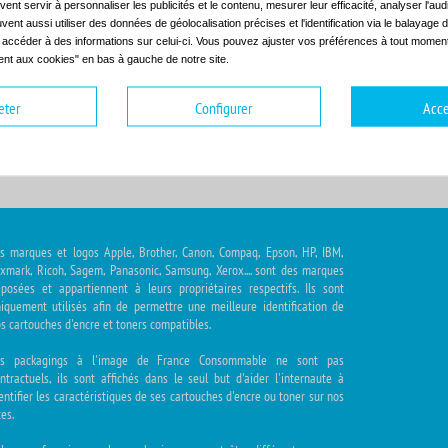
ent servir à personnaliser les publicités et le contenu, mesurer leur efficacité, analyser l'au
uvent aussi utiliser des données de géolocalisation précises et l'identification via le balayage d
t accéder à des informations sur celui-ci. Vous pouvez ajuster vos préférences à tout moment 
nt aux cookies" en bas à gauche de notre site.
hoisir la gamme
Choisir le modèle
eter
Configurer
Acce
s marques et logos Apple, Brother, Canon, Compaq, Epson, HP, IBM,
xmark, Ricoh, Sagem, Panasonic, Samsung, Xerox.... sont des marques
posées et appartiennent à leurs propriétaires respectifs. Ils sont
iquement utilisés afin de permettre une meilleure identification de
s cartouches d'encre et toners compatibles.
es packagings à l'image de France Consommable ne sont pas
ntractuels, ils sont affichés dans le seul but d'aider l'internaute à
entifier les caractéristiques de ses cartouches d'encre ou toner sur nos
tes.