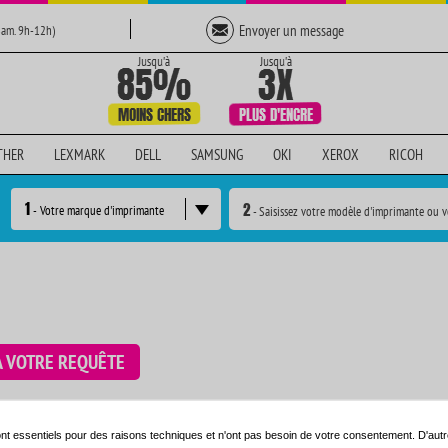
Envoyer un message
Sam. 9h-12h)
THER
LEXMARK
DELL
SAMSUNG
OKI
XEROX
RICOH
1
2
- Votre marque d'imprimante
- Saisissez votre modèle d'imprimante ou v
À VOTRE REQUÊTE
e en utilisant le moteur de recherche ci-dessous:
nt essentiels pour des raisons techniques et n'ont pas besoin de votre consentement. D'autr