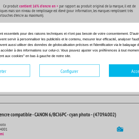
Ce produit
contient
16% d'encre en +
par rapport au produit original de la marque, il est de
iques mais son niveau de remplissage est élevé (pour information, les marques remplissent très
artouches d'encre au maximum).
nt essentiels pour des raisons techniques et n'ont pas besoin de votre consentement. D'autr
encre compatible - CANON 6/BCI6C - cyan - (4706A002)
ent servir à personnaliser les publicités et le contenu, mesurer leur efficacité, analyser l'au
uvent aussi utiliser des données de géolocalisation précises et l'identification via le balayage d
t accéder à des informations sur celui-ci. Vous pouvez ajuster vos préférences à tout moment 
14001
nt aux cookies" en bas à gauche de notre site.
 ml
 - Fonctionnement garanti avec votre imprimante - Garantie 2ans
eter
Configurer
Acce
Ce produit
contient
16% d'encre en +
par rapport au produit original de la marque, il est de
iques mais son niveau de remplissage est élevé (pour information, les marques remplissent très
artouches d'encre au maximum).
encre compatible - CANON 6/BCI6PC - cyan photo - (4709A002)
hoto
14001
 ml