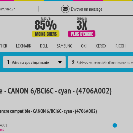
Envoyer un message
Sam. 9h-12h)
THER
LEXMARK
DELL
SAMSUNG
OKI
XEROX
RICOH
1
2
- Votre marque d'imprimante
- Saisissez votre modèle d'imprimante ou v
e - CANON 6/BCI6C - cyan - (4706A002)
encre compatible - CANON 6/BCI6C - cyan - (4706A002)
14001
 ml