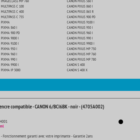
 IMAGECLASS MP 760
CANON PIXUS 560 I
MULTIPASS C 100
CANON PIXUS 860 I
MULTIPASS C 400
CANON PIXUS 865 R
MULTIPASS C 755
CANON PIXUS 900 PD
 PIXMA
CANON PIXUS 9100 I
PIXMA 860 I
CANON PIXUS 950 I
 PIXMA 900 PD
CANON PIXUS 960 I
PIXMA 9000 I
CANON PIXUS 990 I
PIXMA 9100 I
CANON PIXUS 9900 I
PIXMA 950 I
CANON PIXUS MP 750
PIXMA 960 I
CANON PIXUS MP 760
PIXMA 990 I
CANON PIXUS MP 780
PIXMA 9900 I
CANON S 400
PIXMA IP 3000
CANON S 400 X
encre compatible - CANON 6/BCI6BK - noir - (4705A002)
14001
 ml
 - Fonctionnement garanti avec votre imprimante - Garantie 2ans