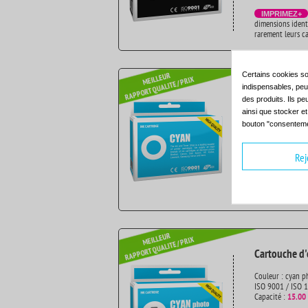
IMPRIMEZ+
dimensions ident
rarement leurs c
Certains cookies so
Cartouche d'
indispensables, peuv
des produits. Ils pe
Couleur : cyan
ainsi que stocker e
ISO 9001 / ISO 
bouton "consenteme
Capacité :
15.00
100% testé
>
Rej
IMPRIMEZ+
dimensions ident
rarement leurs c
Cartouche d'
Couleur : cyan p
ISO 9001 / ISO 
Capacité :
15.00