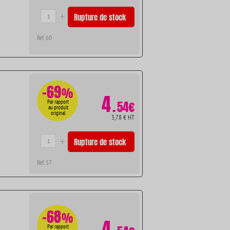
Rupture de stock
Ref. 60
-69
%
4
.
Par rapport
54€
au produit
original
3,78 € HT
Rupture de stock
Ref. 57
-68
%
4
Par rapport