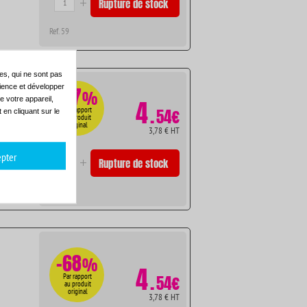
Rupture de stock
Ref. 59
es, qui ne sont pas
dience et développer
-67
%
e votre appareil,
4
.
Par rapport
54€
en cliquant sur le
au produit
original
3,78 € HT
pter
Rupture de stock
Ref. 56
-68
%
4
.
Par rapport
54€
au produit
original
3,78 € HT