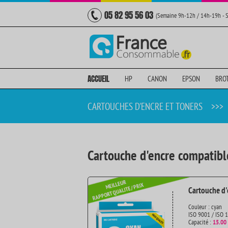
05 82 95 56 03
(Semaine 9h-12h / 14h-19h - 
ACCUEIL
HP
CANON
EPSON
BRO
CARTOUCHES D'ENCRE ET TONERS
>>>
Cartouche d'encre compatibl
Cartouche d'
Couleur : cyan
ISO 9001 / ISO 
Capacité :
15.00