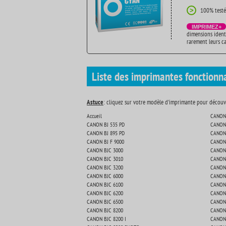
100% testé
>
IMPRIMEZ+
dimensions ident
rarement leurs c
Liste des imprimantes fonctionn
Astuce
: cliquez sur votre modèle d'imprimante pour découvr
Accueil
CANON 
CANON BJ 535 PD
CANON 
CANON BJ 895 PD
CANON 
CANON BJ F 9000
CANON 
CANON BJC 3000
CANON 
CANON BJC 3010
CANON 
CANON BJC 3200
CANON 
CANON BJC 6000
CANON 
CANON BJC 6100
CANON 
CANON BJC 6200
CANON 
CANON BJC 6500
CANON 
CANON BJC 8200
CANON 
CANON BJC 8200 I
CANON 