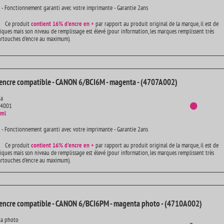
 - Fonctionnement garanti avec votre imprimante - Garantie 2ans
Ce produit
contient
16% d'encre en +
par rapport au produit original de la marque, il est de
iques mais son niveau de remplissage est élevé (pour information, les marques remplissent très
artouches d'encre au maximum).
encre compatible - CANON 6/BCI6M - magenta - (4707A002)
ta
14001
 ml
 - Fonctionnement garanti avec votre imprimante - Garantie 2ans
Ce produit
contient
16% d'encre en +
par rapport au produit original de la marque, il est de
iques mais son niveau de remplissage est élevé (pour information, les marques remplissent très
artouches d'encre au maximum).
'encre compatible - CANON 6/BCI6PM - magenta photo - (4710A002)
ta photo