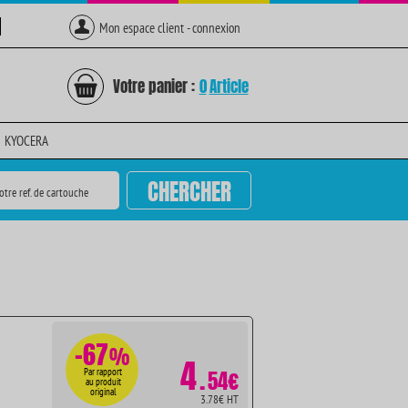
Mon espace client - connexion
Votre panier :
0
Article
KYOCERA
CHERCHER
otre ref. de cartouche
-67
%
4
.
Par rapport
54€
au produit
original
3.78€ HT