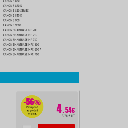
CANON S 820
CANON S 820 D
CANON S 820 SERIES
CANON S 830 D
CANON S 900
CANON S 9000
CANON SMARTBASE MP 700
CANON SMARTBASE MP 710
CANON SMARTBASE MP 730
CANON SMARTBASE MPC 400
CANON SMARTBASE MPC 600 F
CANON SMARTBASE MPC 700
-56
%
4
.
Par rapport
54€
au produit
original
3,78 € HT