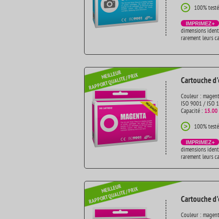
100% testé
>
IMPRIMEZ+
dimensions ident
rarement leurs c
Cartouche d'
Couleur : magen
ISO 9001 / ISO 
Capacité :
15.00
100% testé
>
IMPRIMEZ+
dimensions ident
rarement leurs c
Cartouche d
Couleur : magen