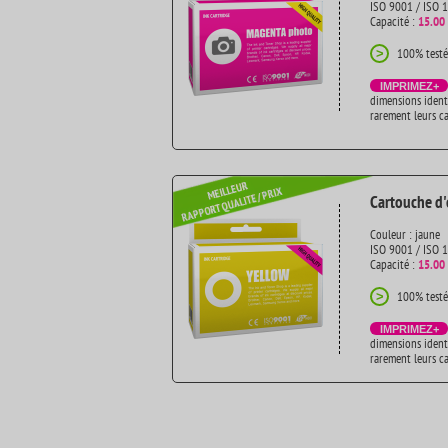
ISO 9001 / ISO 
Capacité :
15.00
100% testé
>
IMPRIMEZ+
dimensions ident
rarement leurs c
Cartouche d'
Couleur : jaune
ISO 9001 / ISO 
Capacité :
15.00
100% testé
>
IMPRIMEZ+
dimensions ident
rarement leurs c