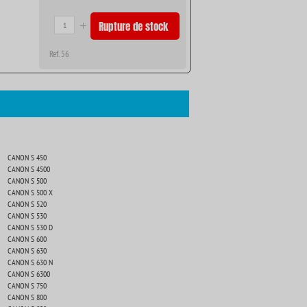
Rupture de stock
Ref. 56
CANON S 450
CANON S 4500
CANON S 500
CANON S 500 X
CANON S 520
CANON S 530
CANON S 530 D
CANON S 600
CANON S 630
CANON S 630 N
CANON S 6300
CANON S 750
CANON S 800