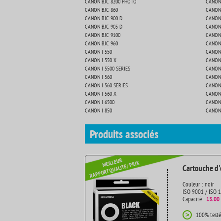
CANON BJC 8200 PHOTO
CANON
CANON BJC 860
CANON 
CANON BJC 900 D
CANON 
CANON BJC 905 D
CANON 
CANON BJC 9100
CANON
CANON BJC 960
CANON 
CANON I 550
CANON
CANON I 550 X
CANON 
CANON I 5500 SERIES
CANON 
CANON I 560
CANON 
CANON I 560 SERIES
CANON 
CANON I 560 X
CANON 
CANON I 6500
CANON 
CANON I 850
CANON 
Produits
associés
Cartouche d'
Couleur : noir
ISO 9001 / ISO 
Capacité :
15.00
100% testé
>