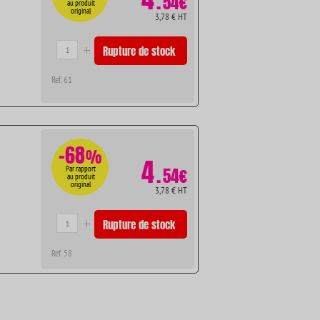
.
54€
au produit
original
3,78 € HT
Rupture de stock
Ref. 61
-68
%
4
.
Par rapport
54€
au produit
original
3,78 € HT
Rupture de stock
Ref. 58