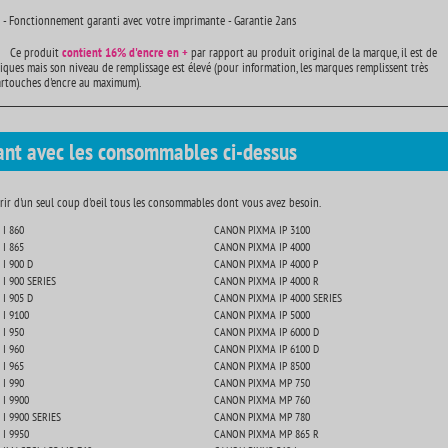
 - Fonctionnement garanti avec votre imprimante - Garantie 2ans
Ce produit
contient
16% d'encre en +
par rapport au produit original de la marque, il est de
iques mais son niveau de remplissage est élevé (pour information, les marques remplissent très
artouches d'encre au maximum).
ant avec les consommables ci-dessus
ir d'un seul coup d'oeil tous les consommables dont vous avez besoin.
I 860
CANON PIXMA IP 3100
I 865
CANON PIXMA IP 4000
I 900 D
CANON PIXMA IP 4000 P
I 900 SERIES
CANON PIXMA IP 4000 R
I 905 D
CANON PIXMA IP 4000 SERIES
I 9100
CANON PIXMA IP 5000
I 950
CANON PIXMA IP 6000 D
I 960
CANON PIXMA IP 6100 D
I 965
CANON PIXMA IP 8500
I 990
CANON PIXMA MP 750
I 9900
CANON PIXMA MP 760
I 9900 SERIES
CANON PIXMA MP 780
I 9950
CANON PIXMA MP 865 R