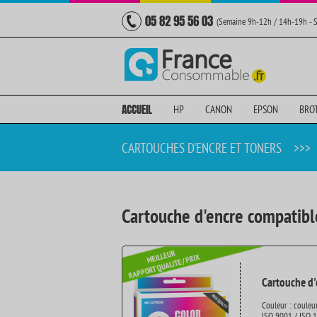
05 82 95 56 03
(Semaine 9h-12h / 14h-19h - 
ACCUEIL
HP
CANON
EPSON
BRO
CARTOUCHES D'ENCRE ET TONERS
>>>
Cartouche d'encre compatibl
Cartouche d'
Couleur : couleu
ISO 9001 / ISO 