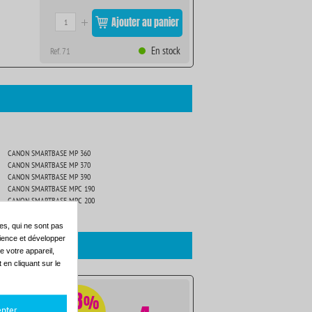
Ajouter au panier
En stock
Ref. 71
CANON SMARTBASE MP 360
CANON SMARTBASE MP 370
CANON SMARTBASE MP 390
CANON SMARTBASE MPC 190
CANON SMARTBASE MPC 200
es, qui ne sont pas
dience et développer
e votre appareil,
en cliquant sur le
-78
%
pter