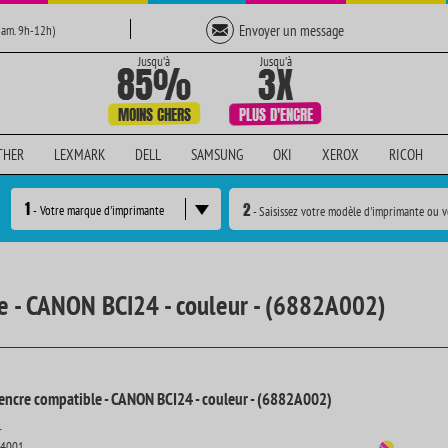
Envoyer un message
Sam. 9h-12h)
THER
LEXMARK
DELL
SAMSUNG
OKI
XEROX
RICOH
1
2
- Votre marque d'imprimante
- Saisissez votre modèle d'imprimante ou v
e - CANON BCI24 - couleur - (6882A002)
encre compatible - CANON BCI24 - couleur - (6882A002)
r
14001