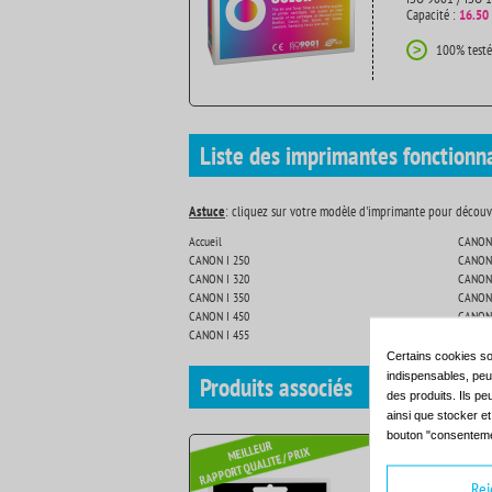
Capacité :
16.50
100% testé
>
Liste des imprimantes fonctionn
Astuce
: cliquez sur votre modèle d'imprimante pour découvr
Accueil
CANON 
CANON I 250
CANON 
CANON I 320
CANON 
CANON I 350
CANON 
CANON I 450
CANON 
CANON I 455
CANON
Certains cookies so
indispensables, peuv
Produits
associés
des produits. Ils pe
ainsi que stocker e
bouton "consenteme
Rej
Cartouche d'