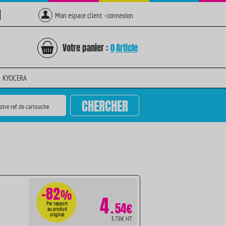
Mon espace client - connexion
Votre panier :
0
Article
KYOCERA
CHERCHER
otre ref. de cartouche
-82
%
4
.
Par rapport
54€
au produit
original
3.78€ HT