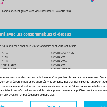
 ml
 - Fonctionnement garanti avec votre imprimante - Garantie 2ans
ant avec les consommables ci-dessus
ir d'un seul coup d'oeil tous les consommables dont vous avez besoin.
I 455 X
CANON PIXMA MP 130
I 470 D
CANON S 200
I 475 D
CANON S 200 X
PIXMA IP 1500
CANON S 300
PIXMA IP 2000
CANON S 300 PHOTO
 PIXMA MP 110
CANON S 330 PHOTO
nt essentiels pour des raisons techniques et n'ont pas besoin de votre consentement. D'autr
ent servir à personnaliser les publicités et le contenu, mesurer leur efficacité, analyser l'au
uvent aussi utiliser des données de géolocalisation précises et l'identification via le balayage d
t accéder à des informations sur celui-ci. Vous pouvez ajuster vos préférences à tout moment 
nt aux cookies" en bas à gauche de notre site.
eter
Configurer
Acce
encre compatible - CANON BCI24 - noir - (6881A002)