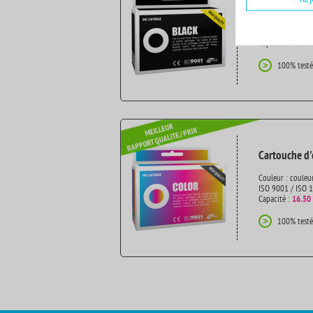
Couleur : noir
ISO 9001 / ISO 
Capacité :
9.50 
100% testé
>
Cartouche d'
Couleur : couleu
ISO 9001 / ISO 
Capacité :
16.50
100% testé
>