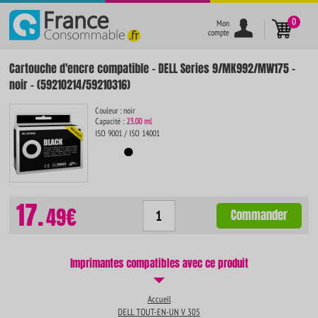
}
0
Mon
compte
Cartouche d'encre compatible - DELL Series 9/MK992/MW175 -
noir - (59210214/59210316)
Couleur : noir
Capacité :
23.00 ml
ISO 9001 / ISO 14001
17.
49€
Commander
Imprimantes compatibles avec ce produit
Accueil
DELL TOUT-EN-UN V 305