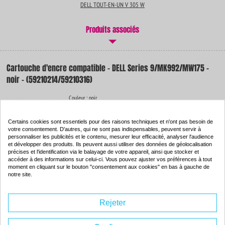
DELL TOUT-EN-UN V 305 W
Produits associés
Cartouche d'encre compatible - DELL Series 9/MK992/MW175 -
noir - (59210214/59210316)
Couleur : noir
Capacité :
23.00 ml
ISO 9001 / ISO 14001
Certains cookies sont essentiels pour des raisons techniques et n'ont pas besoin de
votre consentement. D'autres, qui ne sont pas indispensables, peuvent servir à
personnaliser les publicités et le contenu, mesurer leur efficacité, analyser l'audience
et développer des produits. Ils peuvent aussi utiliser des données de géolocalisation
précises et l'identification via le balayage de votre appareil, ainsi que stocker et
accéder à des informations sur celui-ci. Vous pouvez ajuster vos préférences à tout
moment en cliquant sur le bouton "consentement aux cookies" en bas à gauche de
17.
notre site.
49€
Commander
Rejeter