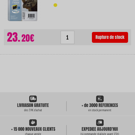
23.
20€
Rupture de stock
LIVRAISON GRATUITE
+ de 3000 REFERENCES
des 59€ d'achat
en stock permanent
+ 15 000 NOUVEAUX CLIENTS
EXPEDIEE AUJOURD'HUI
chaque année
(si commande réalisée avant 15h)