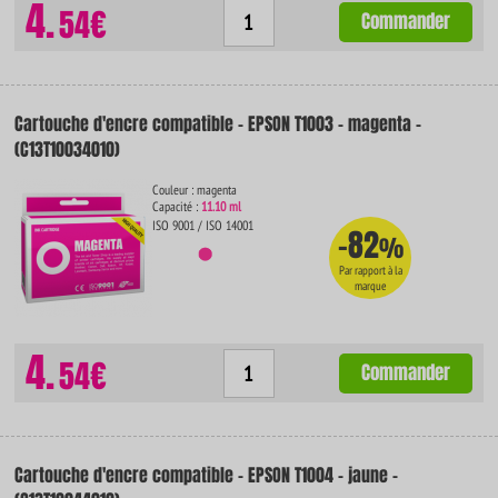
4.
54€
Commander
Cartouche d'encre compatible - EPSON T1003 - magenta -
(C13T10034010)
Couleur : magenta
Capacité :
11.10 ml
ISO 9001 / ISO 14001
-82
%
Par rapport à la
marque
4.
54€
Commander
Cartouche d'encre compatible - EPSON T1004 - jaune -