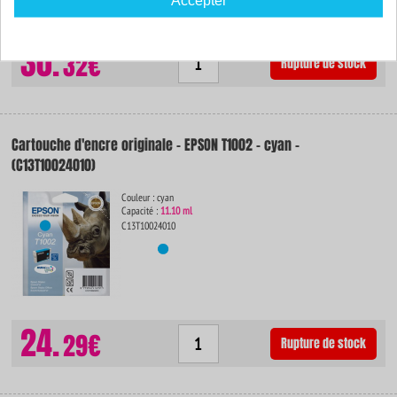
Accepter
30.
32€
Rupture de stock
Cartouche d'encre originale - EPSON T1002 - cyan -
(C13T10024010)
Couleur : cyan
Capacité :
11.10 ml
C13T10024010
24.
29€
Rupture de stock