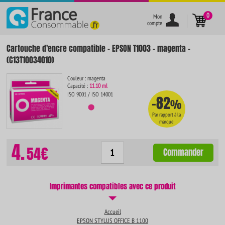
}
0
Mon
compte
Cartouche d'encre compatible - EPSON T1003 - magenta -
(C13T10034010)
Couleur : magenta
Capacité :
11.10 ml
ISO 9001 / ISO 14001
-82
%
Par rapport à la
marque
4.
54€
Commander
Imprimantes compatibles avec ce produit
Accueil
EPSON STYLUS OFFICE B 1100