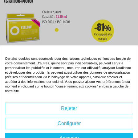
(C13T10044010)
Couleur : jaune
Capacité :
11.10 ml
ISO 9001 / ISO 14001
-81
%
Par rapport à la
marque
4.
Certains cookies sont essentiels pour des raisons techniques et n'ont pas besoin de
54€
Commander
votre consentement. D'autres, qui ne sont pas indispensables, peuvent servir à
personnaliser les publicités et le contenu, mesurer leur efficacité, analyser l'audience
et développer des produits. Ils peuvent aussi utiliser des données de géolocalisation
précises et l'identification via le balayage de votre appareil, ainsi que stocker et
accéder à des informations sur celui-ci. Vous pouvez ajuster vos préférences à tout
moment en cliquant sur le bouton "consentement aux cookies" en bas à gauche de
Cartouche d'encre originale - EPSON T0711H twin pack - noir -
notre site.
noir - (C13T07114H10)
Rejeter
Couleur : 2 noir
Capacité :
2 x 11.10 ml
C13T071140H10
Configurer