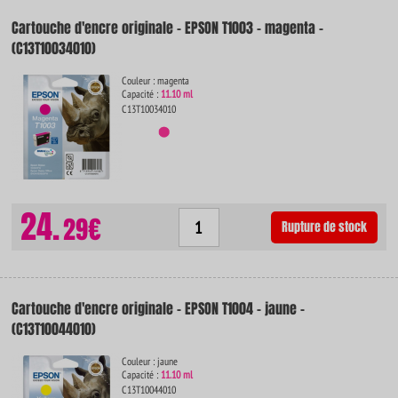
Cartouche d'encre originale - EPSON T1003 - magenta -
(C13T10034010)
Couleur : magenta
Capacité :
11.10 ml
C13T10034010
24.
29€
Rupture de stock
Cartouche d'encre originale - EPSON T1004 - jaune -
(C13T10044010)
Couleur : jaune
Capacité :
11.10 ml
C13T10044010