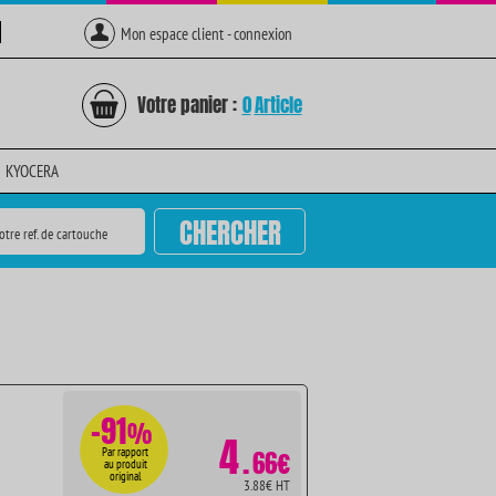
Mon espace client - connexion
Votre panier :
0
Article
KYOCERA
CHERCHER
otre ref. de cartouche
-91
%
4
.
Par rapport
66€
au produit
original
3.88€ HT