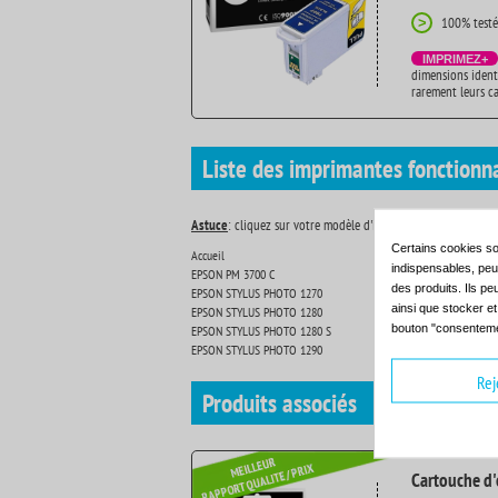
100% testé
>
IMPRIMEZ+
dimensions ident
rarement leurs c
Liste des imprimantes fonctionn
Astuce
: cliquez sur votre modèle d'imprimante pour découvr
Certains cookies so
Accueil
EPSON 
indispensables, peuv
EPSON PM 3700 C
EPSON 
des produits. Ils pe
EPSON STYLUS PHOTO 1270
EPSON 
ainsi que stocker e
EPSON STYLUS PHOTO 1280
EPSON 
bouton "consenteme
EPSON STYLUS PHOTO 1280 S
EPSON 
EPSON STYLUS PHOTO 1290
EPSON 
Rej
Produits
associés
Cartouche d'