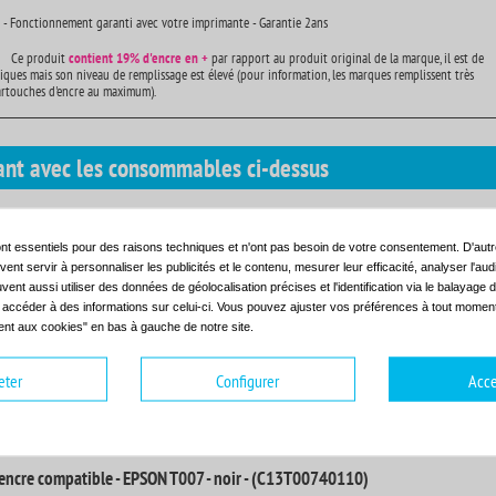
 - Fonctionnement garanti avec votre imprimante - Garantie 2ans
Ce produit
contient
19% d'encre en +
par rapport au produit original de la marque, il est de
iques mais son niveau de remplissage est élevé (pour information, les marques remplissent très
artouches d'encre au maximum).
ant avec les consommables ci-dessus
ir d'un seul coup d'oeil tous les consommables dont vous avez besoin.
nt essentiels pour des raisons techniques et n'ont pas besoin de votre consentement. D'autr
STYLUS PHOTO 1290 S
EPSON STYLUS PHOTO 870
ent servir à personnaliser les publicités et le contenu, mesurer leur efficacité, analyser l'au
STYLUS PHOTO 780
EPSON STYLUS PHOTO 870 LE
uvent aussi utiliser des données de géolocalisation précises et l'identification via le balayage d
STYLUS PHOTO 780 SERIES
EPSON STYLUS PHOTO 870 SERIES
t accéder à des informations sur celui-ci. Vous pouvez ajuster vos préférences à tout moment 
STYLUS PHOTO 785
EPSON STYLUS PHOTO 875 DC
nt aux cookies" en bas à gauche de notre site.
STYLUS PHOTO 785 EPX
EPSON STYLUS PHOTO 875 DCS
STYLUS PHOTO 790
EPSON STYLUS PHOTO 890
eter
Configurer
Acce
encre compatible - EPSON T007 - noir - (C13T00740110)