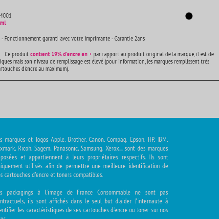
14001
 ml
 - Fonctionnement garanti avec votre imprimante - Garantie 2ans
Ce produit
contient
19% d'encre en +
par rapport au produit original de la marque, il est de
iques mais son niveau de remplissage est élevé (pour information, les marques remplissent très
artouches d'encre au maximum).
s marques et logos Apple, Brother, Canon, Compaq, Epson, HP, IBM,
xmark, Ricoh, Sagem, Panasonic, Samsung, Xerox.... sont des marques
posées et appartiennent à leurs propriétaires respectifs. Ils sont
iquement utilisés afin de permettre une meilleure identification de
s cartouches d'encre et toners compatibles.
es packagings à l'image de France Consommable ne sont pas
ntractuels, ils sont affichés dans le seul but d'aider l'internaute à
entifier les caractéristiques de ses cartouches d'encre ou toner sur nos
tes.