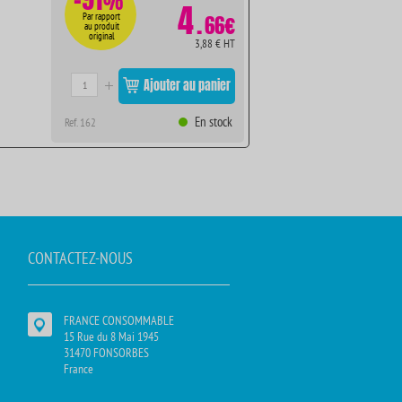
%
4
.
Par rapport
66€
au produit
original
3,88 € HT
Ajouter au panier
En stock
Ref. 162
CONTACTEZ-NOUS
FRANCE CONSOMMABLE
15 Rue du 8 Mai 1945
31470 FONSORBES
France