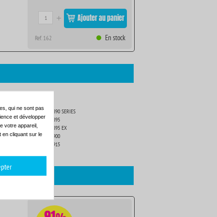
Ajouter au panier
En stock
Ref. 162
es, qui ne sont pas
EPSON STYLUS PHOTO 890 SERIES
dience et développer
EPSON STYLUS PHOTO 895
e votre appareil,
EPSON STYLUS PHOTO 895 EX
en cliquant sur le
EPSON STYLUS PHOTO 900
EPSON STYLUS PHOTO 915
pter
-91