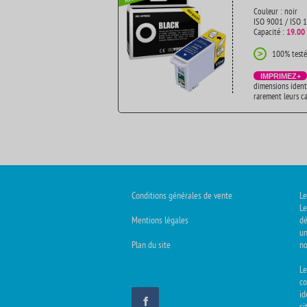
Couleur : noir
ISO 9001 / ISO 
Capacité :
19.00
100% testé
>
IMPRIMEZ+
dimensions ident
rarement leurs c
Conditions générales de vente
Le
Le
Mentions légales
dé
un
Plan du site
no
L
co
id
si