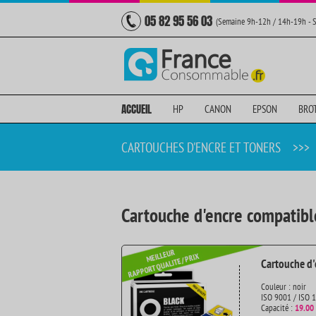
05 82 95 56 03
(Semaine 9h-12h / 14h-19h - 
ACCUEIL
HP
CANON
EPSON
BRO
CARTOUCHES D'ENCRE ET TONERS
>>>
Cartouche d'encre compatib
Cartouche d'
Couleur : noir
ISO 9001 / ISO 
Capacité :
19.00