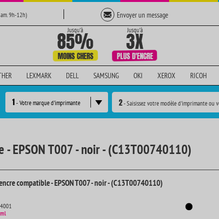
Envoyer un message
Sam. 9h-12h)
THER
LEXMARK
DELL
SAMSUNG
OKI
XEROX
RICOH
1
2
- Votre marque d'imprimante
- Saisissez votre modèle d'imprimante ou v
le - EPSON T007 - noir - (C13T00740110)
encre compatible - EPSON T007 - noir - (C13T00740110)
14001
 ml