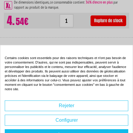
De dimensions identiques, ce consommable contient
36% d'encre en plus
par
rapport au produit de la marque.
4.
54€
Rupture de stock
Cartouche d'encre compatible - EPSON T027 - couleur -
(C13T02740110)
Certains cookies sont essentiels pour des raisons techniques et n'ont pas besoin de
votre consentement. D'autres, qui ne sont pas indispensables, peuvent servir à
Couleur : couleur
personnaliser les publicités et le contenu, mesurer leur efficacité, analyser l'audience
Capacité :
50.00 ml
et développer des produits. Ils peuvent aussi utiliser des données de géolocalisation
ISO 9001 / ISO 14001
précises et l'identification via le balayage de votre appareil, ainsi que stocker et
-90
%
accéder à des informations sur celui-ci. Vous pouvez ajuster vos préférences à tout
moment en cliquant sur le bouton "consentement aux cookies" en bas à gauche de
Par rapport à la
notre site.
marque
Rejeter
De dimensions identiques, ce consommable contient
9% d'encre en plus
par rapport
au produit de la marque.
4.
Configurer
54€
Rupture de stock