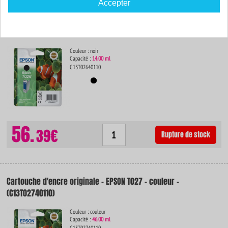
Accepter
Cartouche d'encre originale - EPSON T026 - noir - (C13T02640110)
Couleur : noir
Capacité :
14.00 ml
C13T02640110
56.
39€
Rupture de stock
Cartouche d'encre originale - EPSON T027 - couleur -
(C13T02740110)
Couleur : couleur
Capacité :
46.00 ml
C13T02740110