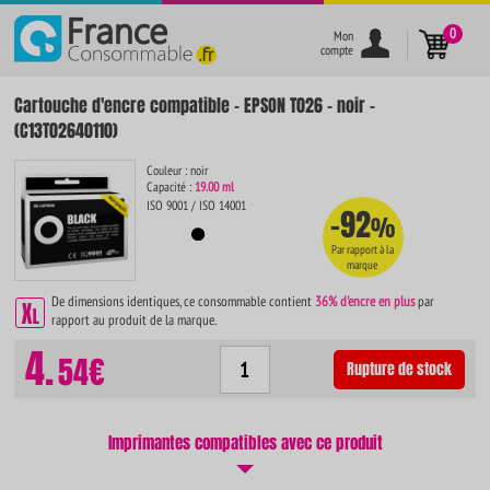
}
0
Mon
compte
Cartouche d'encre compatible - EPSON T026 - noir -
(C13T02640110)
Couleur : noir
Capacité :
19.00 ml
ISO 9001 / ISO 14001
-92
%
Par rapport à la
marque
De dimensions identiques, ce consommable contient
36% d'encre en plus
par
rapport au produit de la marque.
4.
54€
Rupture de stock
Imprimantes compatibles avec ce produit