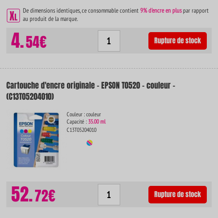
De dimensions identiques, ce consommable contient
9% d'encre en plus
par rapport
au produit de la marque.
4.
54€
Rupture de stock
Cartouche d'encre originale - EPSON T0520 - couleur -
(C13T05204010)
Couleur : couleur
Capacité :
35.00 ml
C13T05204010
52.
72€
Rupture de stock