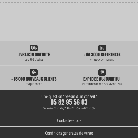
LIVRAISON GRATUITE
+ de 3000 REFERENCES
des 59€ d'achat
en stock permanent
+ 15 000 NOUVEAUX CLIENTS
EXPEDIEE AUJOURD'HUI
chaque année
(si commande réalisée avant 15h)
Une question? besoin d'un conseil?
05 82 95 56 03
Semaine 9h-12h / 14h-19h - Samedi 9h-13h
Contactez-nous
Conditions générales de vente