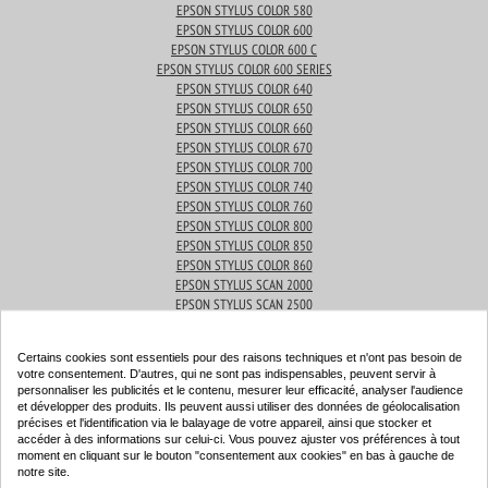
EPSON STYLUS COLOR 580
EPSON STYLUS COLOR 600
EPSON STYLUS COLOR 600 C
EPSON STYLUS COLOR 600 SERIES
EPSON STYLUS COLOR 640
EPSON STYLUS COLOR 650
EPSON STYLUS COLOR 660
EPSON STYLUS COLOR 670
EPSON STYLUS COLOR 700
EPSON STYLUS COLOR 740
EPSON STYLUS COLOR 760
EPSON STYLUS COLOR 800
EPSON STYLUS COLOR 850
EPSON STYLUS COLOR 860
EPSON STYLUS SCAN 2000
EPSON STYLUS SCAN 2500
Produits associés
Certains cookies sont essentiels pour des raisons techniques et n'ont pas besoin de
votre consentement. D'autres, qui ne sont pas indispensables, peuvent servir à
personnaliser les publicités et le contenu, mesurer leur efficacité, analyser l'audience
et développer des produits. Ils peuvent aussi utiliser des données de géolocalisation
précises et l'identification via le balayage de votre appareil, ainsi que stocker et
Cartouche d'encre compatible - EPSON T0501 - noir -
accéder à des informations sur celui-ci. Vous pouvez ajuster vos préférences à tout
moment en cliquant sur le bouton "consentement aux cookies" en bas à gauche de
(C13T05014010)
notre site.