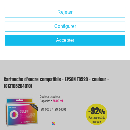
Couleur : noir
Capacité :
17.00 ml
Rejeter
ISO 9001 / ISO 14001
Configurer
Accepter
4.
54€
Rupture de stock
Cartouche d'encre compatible - EPSON T0520 - couleur -
(C13T05204010)
Couleur : couleur
Capacité :
38.00 ml
-92
ISO 9001 / ISO 14001
%
Par rapport à la
marque