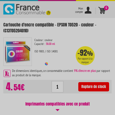
}
0
Mon
compte
Cartouche d'encre compatible - EPSON T0520 - couleur -
(C13T05204010)
Couleur : couleur
Capacité :
38.00 ml
-92
ISO 9001 / ISO 14001
%
Par rapport à la
marque
De dimensions identiques, ce consommable contient
9% d'encre en plus
par rapport
au produit de la marque.
4.
54€
Rupture de stock
Imprimantes compatibles avec ce produit