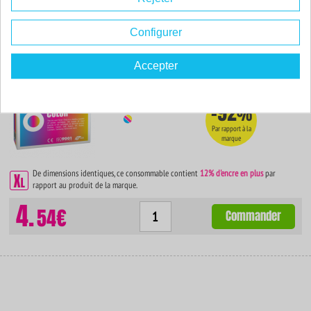
Configurer
Cartouche d'encre compatible - APPLE T0520 - couleur -
(C13T05204010)
Accepter
Couleur : couleur
Capacité :
39.00 ml
ISO 9001 / ISO 14001
-92
%
Par rapport à la
marque
De dimensions identiques, ce consommable contient
12% d'encre en plus
par
rapport au produit de la marque.
4.
54€
Commander