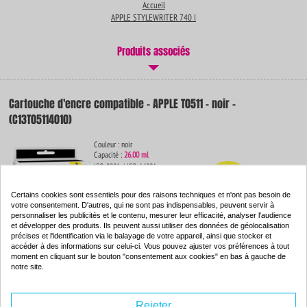
Accueil
APPLE STYLEWRITER 740 I
Produits associés
Cartouche d'encre compatible - APPLE T0511 - noir -
(C13T05114010)
Couleur : noir
Capacité :
26.00 ml
ISO 9001 / ISO 14001
-93
%
Par rapport à la
Certains cookies sont essentiels pour des raisons techniques et n'ont pas besoin de
marque
votre consentement. D'autres, qui ne sont pas indispensables, peuvent servir à
personnaliser les publicités et le contenu, mesurer leur efficacité, analyser l'audience
et développer des produits. Ils peuvent aussi utiliser des données de géolocalisation
précises et l'identification via le balayage de votre appareil, ainsi que stocker et
De dimensions identiques, ce consommable contient
9% d'encre en plus
par rapport
accéder à des informations sur celui-ci. Vous pouvez ajuster vos préférences à tout
au produit de la marque.
moment en cliquant sur le bouton "consentement aux cookies" en bas à gauche de
4.
notre site.
54€
Commander
Rejeter