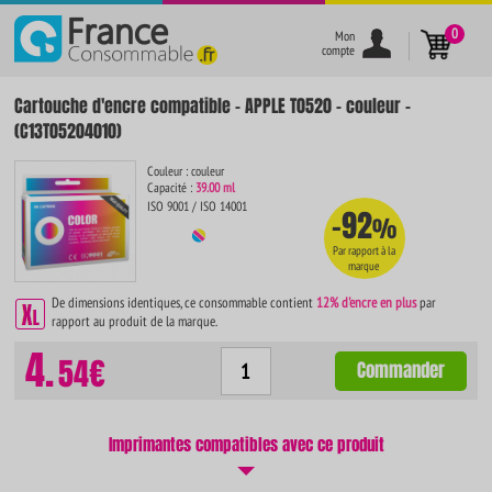
}
0
Mon
compte
Cartouche d'encre compatible - APPLE T0520 - couleur -
(C13T05204010)
Couleur : couleur
Capacité :
39.00 ml
ISO 9001 / ISO 14001
-92
%
Par rapport à la
marque
De dimensions identiques, ce consommable contient
12% d'encre en plus
par
rapport au produit de la marque.
4.
54€
Commander
Imprimantes compatibles avec ce produit