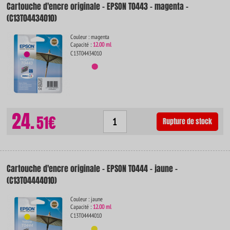
Cartouche d'encre originale - EPSON T0443 - magenta -
(C13T04434010)
Couleur : magenta
Capacité :
12.00 ml
C13T04434010
24.
51€
Rupture de stock
Cartouche d'encre originale - EPSON T0444 - jaune -
(C13T04444010)
Couleur : jaune
Capacité :
12.00 ml
C13T04444010