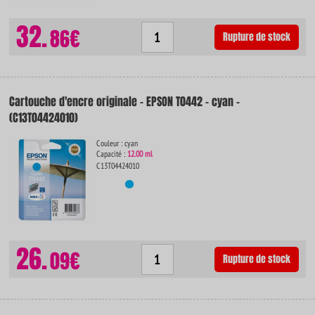
32.
86€
Rupture de stock
Cartouche d'encre originale - EPSON T0442 - cyan -
(C13T04424010)
Couleur : cyan
Capacité :
12.00 ml
C13T04424010
26.
09€
Rupture de stock