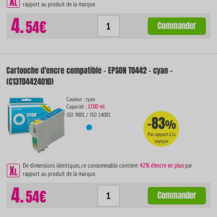
rapport au produit de la marque.
4.
54€
Commander
Cartouche d'encre compatible - EPSON T0442 - cyan -
(C13T04424010)
Couleur : cyan
Capacité :
17.00 ml
ISO 9001 / ISO 14001
-83
%
Par rapport à la
marque
De dimensions identiques, ce consommable contient
42% d'encre en plus
par
rapport au produit de la marque.
4.
54€
Commander