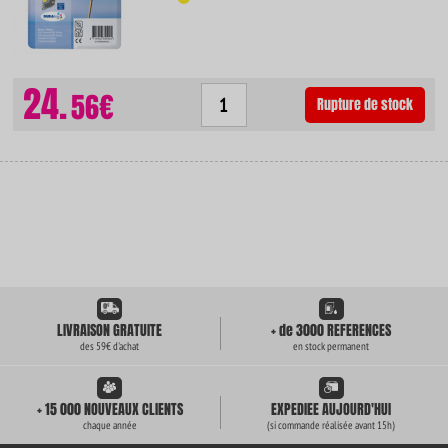
24.
56€
Rupture de stock
LIVRAISON GRATUITE
+ de 3000 REFERENCES
des 59€ d'achat
en stock permanent
+ 15 000 NOUVEAUX CLIENTS
EXPEDIEE AUJOURD'HUI
chaque année
(si commande réalisée avant 15h)