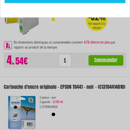
Couleur : jaune
Capacité :
17.00 ml
ISO 9001 / ISO 14001
-82
%
Par rapport à la
marque
De dimensions identiques, ce consommable contient
42% d'encre en plus
par
rapport au produit de la marque.
4.
54€
Commander
Cartouche d'encre originale - EPSON T0441 - noir - (C13T04414010)
Couleur : noir
Capacité :
12.00 ml
C13T04414010