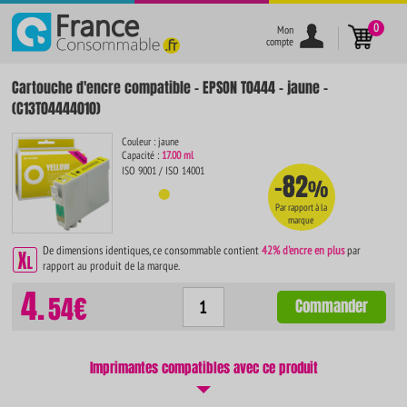
}
0
Mon
compte
Cartouche d'encre compatible - EPSON T0444 - jaune -
(C13T04444010)
Couleur : jaune
Capacité :
17.00 ml
ISO 9001 / ISO 14001
-82
%
Par rapport à la
marque
De dimensions identiques, ce consommable contient
42% d'encre en plus
par
rapport au produit de la marque.
4.
54€
Commander
Imprimantes compatibles avec ce produit