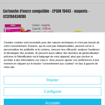
Cartouche d'encre compatible - EPSON T0443 - magenta -
(C13T04434010)
Couleur : magenta
Capacité :
17.00 ml
ISO 9001 / ISO 14001
-82
%
Par rapport à la
Certains cookies sont essentiels pour des raisons techniques et n'ont pas besoin de
marque
votre consentement. D'autres, qui ne sont pas indispensables, peuvent servir à
personnaliser les publicités et le contenu, mesurer leur efficacité, analyser l'audience
et développer des produits. Ils peuvent aussi utiliser des données de géolocalisation
précises et l'identification via le balayage de votre appareil, ainsi que stocker et
De dimensions identiques, ce consommable contient
42% d'encre en plus
par
accéder à des informations sur celui-ci. Vous pouvez ajuster vos préférences à tout
rapport au produit de la marque.
moment en cliquant sur le bouton "consentement aux cookies" en bas à gauche de
4.
notre site.
54€
Commander
Rejeter
Configurer
Cartouche d'encre compatible - EPSON T0444 - jaune -
(C13T04444010)
Accepter