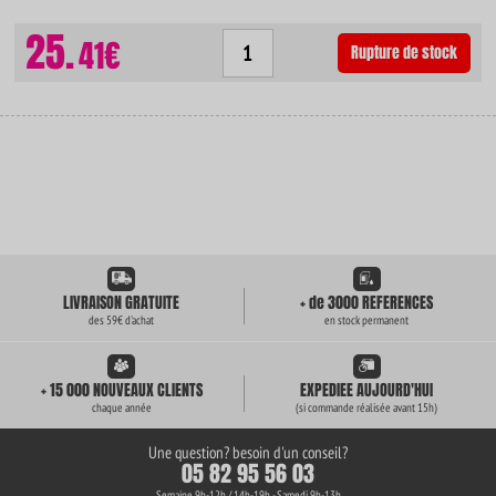
25.
41€
Rupture de stock
LIVRAISON GRATUITE
+ de 3000 REFERENCES
des 59€ d'achat
en stock permanent
+ 15 000 NOUVEAUX CLIENTS
EXPEDIEE AUJOURD'HUI
chaque année
(si commande réalisée avant 15h)
Une question? besoin d'un conseil?
05 82 95 56 03
Semaine 9h-12h / 14h-19h - Samedi 9h-13h