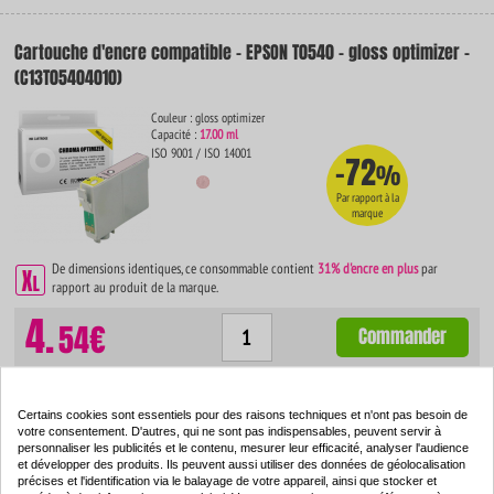
Cartouche d'encre compatible - EPSON T0540 - gloss optimizer -
(C13T05404010)
Couleur : gloss optimizer
Capacité :
17.00 ml
ISO 9001 / ISO 14001
-72
%
Par rapport à la
marque
De dimensions identiques, ce consommable contient
31% d'encre en plus
par
rapport au produit de la marque.
4.
54€
Commander
Certains cookies sont essentiels pour des raisons techniques et n'ont pas besoin de
votre consentement. D'autres, qui ne sont pas indispensables, peuvent servir à
Cartouche d'encre compatible - EPSON T0547 - rouge -
personnaliser les publicités et le contenu, mesurer leur efficacité, analyser l'audience
(C13T05474010)
et développer des produits. Ils peuvent aussi utiliser des données de géolocalisation
précises et l'identification via le balayage de votre appareil, ainsi que stocker et