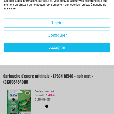
accéder à des informations sur celui-ci. Vous pouvez ajuster vos préférences à tout
Couleur : rouge
moment en cliquant sur le bouton "consentement aux cookies" en bas à gauche de
Capacité :
17.00 ml
notre site.
ISO 9001 / ISO 14001
-83
%
Par rapport à la
Rejeter
marque
Configurer
De dimensions identiques, ce consommable contient
31% d'encre en plus
par
rapport au produit de la marque.
Accepter
4.
54€
Commander
Cartouche d'encre originale - EPSON T0548 - noir mat -
(C13T05484010)
Couleur : noir mat
Capacité :
13.00 ml
C13T05484010