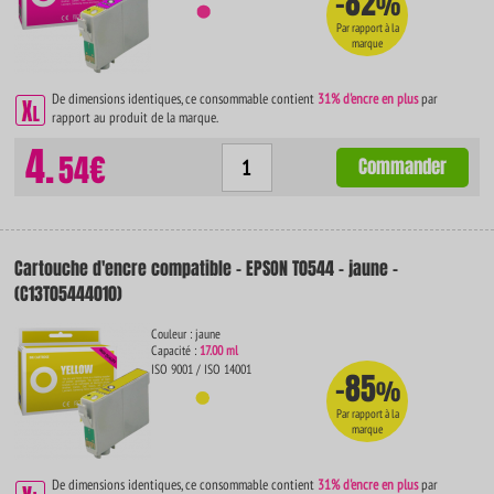
-82
%
Par rapport à la
marque
De dimensions identiques, ce consommable contient
31% d'encre en plus
par
rapport au produit de la marque.
4.
54€
Commander
Cartouche d'encre compatible - EPSON T0544 - jaune -
(C13T05444010)
Couleur : jaune
Capacité :
17.00 ml
ISO 9001 / ISO 14001
-85
%
Par rapport à la
marque
De dimensions identiques, ce consommable contient
31% d'encre en plus
par