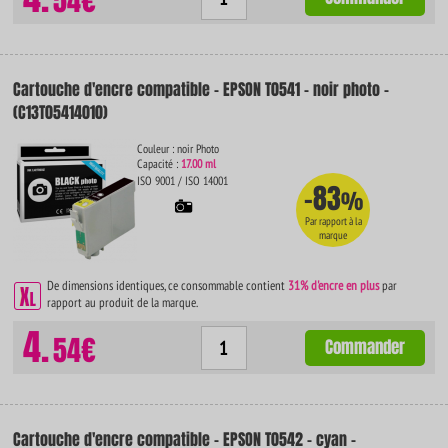
54€
Cartouche d'encre compatible - EPSON T0541 - noir photo -
(C13T05414010)
Couleur : noir Photo
Capacité :
17.00 ml
ISO 9001 / ISO 14001
-83
%
Par rapport à la
marque
De dimensions identiques, ce consommable contient
31% d'encre en plus
par
rapport au produit de la marque.
4.
54€
Commander
Cartouche d'encre compatible - EPSON T0542 - cyan -