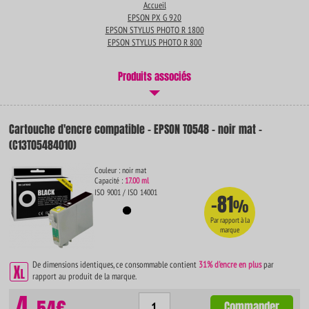
Accueil
EPSON PX G 920
EPSON STYLUS PHOTO R 1800
EPSON STYLUS PHOTO R 800
Produits associés
Cartouche d'encre compatible - EPSON T0548 - noir mat -
(C13T05484010)
Couleur : noir mat
Capacité :
17.00 ml
ISO 9001 / ISO 14001
-81
%
Par rapport à la
marque
De dimensions identiques, ce consommable contient
31% d'encre en plus
par
rapport au produit de la marque.
4.
Commander