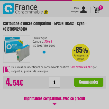
}
0
Mon
compte
Cartouche d'encre compatible - EPSON T0542 - cyan -
(C13T05424010)
Couleur : cyan
Capacité :
17.00 ml
ISO 9001 / ISO 14001
-85
%
Par rapport à la
marque
De dimensions identiques, ce consommable contient
31% d'encre en plus
par
rapport au produit de la marque.
4.
54€
Commander
Imprimantes compatibles avec ce produit