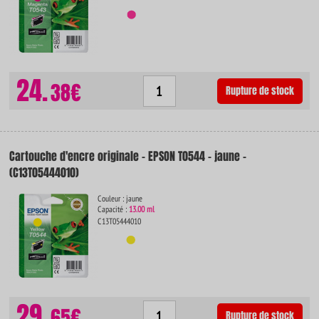
24.
38€
Rupture de stock
Cartouche d'encre originale - EPSON T0544 - jaune -
(C13T05444010)
Couleur : jaune
Capacité :
13.00 ml
C13T05444010
29.
65€
Rupture de stock