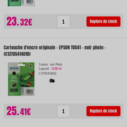
23.
32€
Rupture de stock
Cartouche d'encre originale - EPSON T0541 - noir photo -
(C13T05414010)
Couleur : noir Photo
Capacité :
13.00 ml
C13T05414010
25.
41€
Rupture de stock