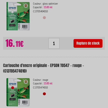
Couleur : gloss optimizer
Capacité :
13.00 ml
C13T05404010
16.
11€
Rupture de stock
Cartouche d'encre originale - EPSON T0547 - rouge -
(C13T05474010)
Couleur : rouge
Capacité :
13.00 ml
C13T05474010