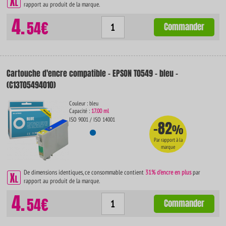
rapport au produit de la marque.
4.
54€
Commander
Cartouche d'encre compatible - EPSON T0549 - bleu -
(C13T05494010)
Couleur : bleu
Capacité :
17.00 ml
ISO 9001 / ISO 14001
-82
%
Par rapport à la
marque
De dimensions identiques, ce consommable contient
31% d'encre en plus
par
rapport au produit de la marque.
4.
54€
Commander