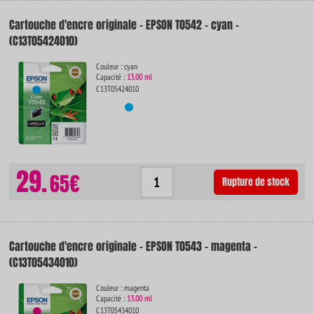
Cartouche d'encre originale - EPSON T0542 - cyan -
(C13T05424010)
Couleur : cyan
Capacité :
13.00 ml
C13T05424010
29.
65€
Rupture de stock
Cartouche d'encre originale - EPSON T0543 - magenta -
(C13T05434010)
Couleur : magenta
Capacité :
13.00 ml
C13T05434010