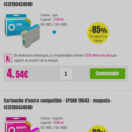
(C13T05424010)
Couleur : cyan
Capacité :
17.00 ml
ISO 9001 / ISO 14001
-85
%
Par rapport à la
marque
De dimensions identiques, ce consommable contient
31% d'encre en plus
par
rapport au produit de la marque.
4.
54€
Commander
Cartouche d'encre compatible - EPSON T0543 - magenta -
(C13T05434010)
Couleur : magenta
Capacité :
17.00 ml
ISO 9001 / ISO 14001