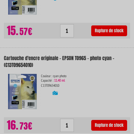
15.
57€
Rupture de stock
Cartouche d'encre originale - EPSON T0965 - photo cyan -
(C13T09654010)
Couleur : cyan photo
Capacité :
11.40 ml
C13T09654010
16.
73€
Rupture de stock