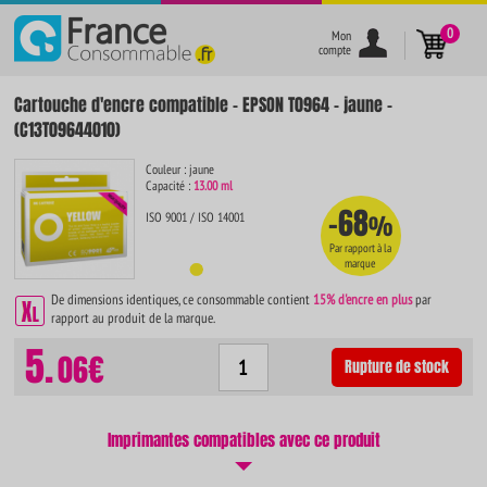
}
0
Mon
compte
Cartouche d'encre compatible - EPSON T0964 - jaune -
(C13T09644010)
Couleur : jaune
Capacité :
13.00 ml
-68
ISO 9001 / ISO 14001
%
Par rapport à la
marque
De dimensions identiques, ce consommable contient
15% d'encre en plus
par
rapport au produit de la marque.
5.
06€
Rupture de stock
Imprimantes compatibles avec ce produit