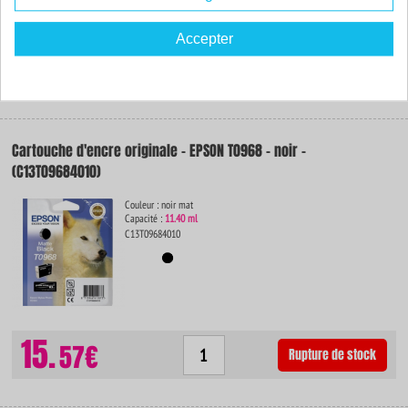
De dimensions identiques, ce consommable contient
15% d'encre en plus
par
rapport au produit de la marque.
Accepter
5.
06€
Rupture de stock
Cartouche d'encre originale - EPSON T0968 - noir -
(C13T09684010)
Couleur : noir mat
Capacité :
11.40 ml
C13T09684010
15.
57€
Rupture de stock