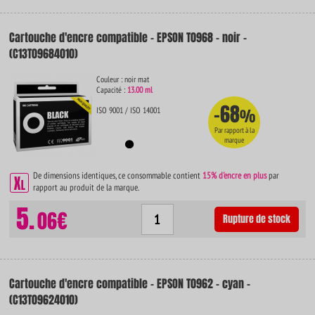
Cartouche d'encre compatible - EPSON T0968 - noir -
(C13T09684010)
Couleur : noir mat
Capacité :
13.00 ml
-68
ISO 9001 / ISO 14001
%
Par rapport à la
marque
De dimensions identiques, ce consommable contient
15% d'encre en plus
par
rapport au produit de la marque.
5.
06€
Rupture de stock
Cartouche d'encre compatible - EPSON T0962 - cyan -
(C13T09624010)