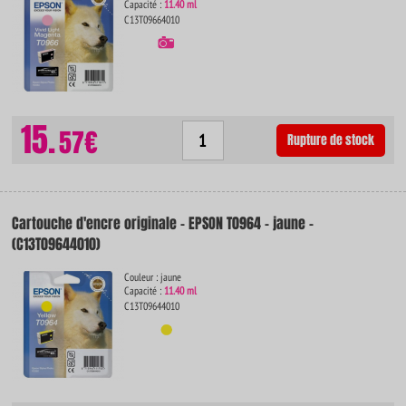
Capacité :
11.40 ml
C13T09664010
15.
57€
Rupture de stock
Cartouche d'encre originale - EPSON T0964 - jaune -
(C13T09644010)
Couleur : jaune
Capacité :
11.40 ml
C13T09644010