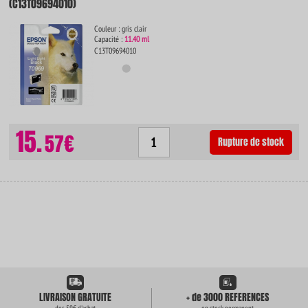
(C13T09694010)
Couleur : gris clair
Capacité :
11.40 ml
C13T09694010
15.
57€
Rupture de stock
LIVRAISON GRATUITE
+ de 3000 REFERENCES