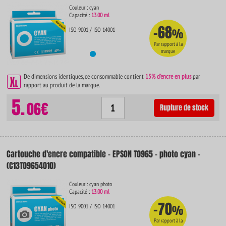
Couleur : cyan
Capacité :
13.00 ml
-68
ISO 9001 / ISO 14001
%
Par rapport à la
marque
De dimensions identiques, ce consommable contient
15% d'encre en plus
par
rapport au produit de la marque.
5.
06€
Rupture de stock
Cartouche d'encre compatible - EPSON T0965 - photo cyan -
(C13T09654010)
Couleur : cyan photo
Capacité :
13.00 ml
-70
ISO 9001 / ISO 14001
%
Par rapport à la