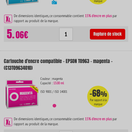
marque
De dimensions identiques, ce consommable contient
15% d'encre en plus
par
rapport au produit de la marque.
5.
06€
Rupture de stock
Cartouche d'encre compatible - EPSON T0963 - magenta -
(C13T09634010)
Couleur : magenta
Capacité :
13.00 ml
-68
ISO 9001 / ISO 14001
%
Par rapport à la
marque
De dimensions identiques, ce consommable contient
15% d'encre en plus
par
rapport au produit de la marque.