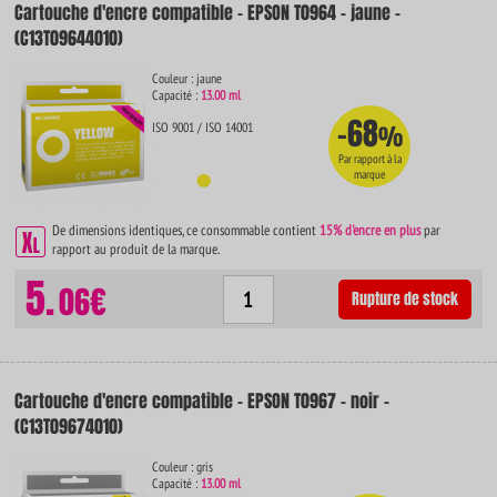
Cartouche d'encre compatible - EPSON T0964 - jaune -
(C13T09644010)
Couleur : jaune
Capacité :
13.00 ml
-68
ISO 9001 / ISO 14001
%
Par rapport à la
marque
De dimensions identiques, ce consommable contient
15% d'encre en plus
par
rapport au produit de la marque.
5.
06€
Rupture de stock
Cartouche d'encre compatible - EPSON T0967 - noir -
(C13T09674010)
Couleur : gris
Capacité :
13.00 ml