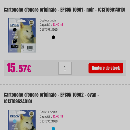
Cartouche d'encre originale - EPSON T0961 - noir - (C13T09614010)
Couleur : noir
Capacité :
11.40 ml
C13T09614010
15.
57€
Rupture de stock
Cartouche d'encre originale - EPSON T0962 - cyan -
(C13T09624010)
Couleur : cyan
Capacité :
11.40 ml
C13T09624010