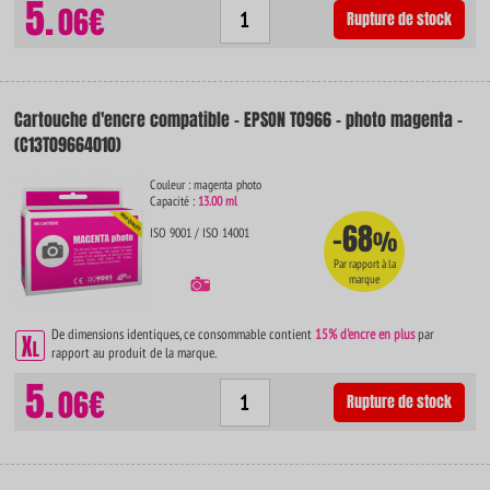
5.
06€
Rupture de stock
Cartouche d'encre compatible - EPSON T0966 - photo magenta -
(C13T09664010)
Couleur : magenta photo
Capacité :
13.00 ml
-68
ISO 9001 / ISO 14001
%
Par rapport à la
marque
De dimensions identiques, ce consommable contient
15% d'encre en plus
par
rapport au produit de la marque.
5.
06€
Rupture de stock