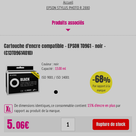
Accueil
EPSON STYLUS PHOTO R 2880
Produits associés
Cartouche d'encre compatible - EPSON T0961 - noir -
(C13T09614010)
Couleur : noir
Capacité :
13.00 ml
-68
ISO 9001 / ISO 14001
%
Par rapport à la
marque
De dimensions identiques, ce consommable contient
15% d'encre en plus
par
rapport au produit de la marque.
5.
06€
Rupture de stock