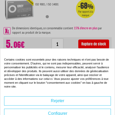
-68
ISO 9001 / ISO 14001
%
Par rapport à la
marque
De dimensions identiques, ce consommable contient
15% d'encre en plus
par
rapport au produit de la marque.
5.
06€
Rupture de stock
Certains cookies sont essentiels pour des raisons techniques et n'ont pas besoin de
votre consentement. D'autres, qui ne sont pas indispensables, peuvent servir à
Cartouche d'encre compatible - EPSON T0969 - gris clair -
personnaliser les publicités et le contenu, mesurer leur efficacité, analyser l'audience
et développer des produits. Ils peuvent aussi utiliser des données de géolocalisation
(C13T09694010)
précises et l'identification via le balayage de votre appareil, ainsi que stocker et
accéder à des informations sur celui-ci. Vous pouvez ajuster vos préférences à tout
Couleur : gris clair
moment en cliquant sur le bouton "consentement aux cookies" en bas à gauche de
Capacité :
13.00 ml
notre site.
-68
ISO 9001 / ISO 14001
%
Rejeter
Par rapport à la
marque
Configurer