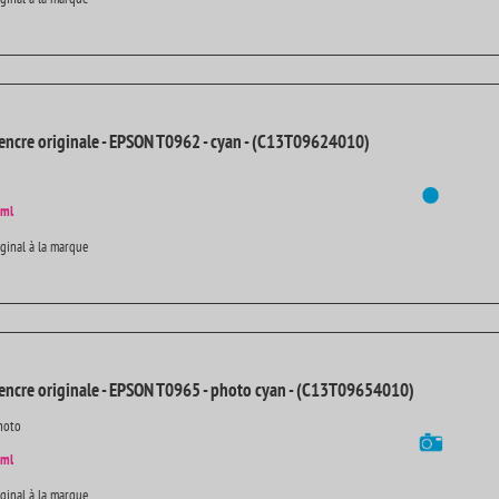
encre originale - EPSON T0962 - cyan - (C13T09624010)
 ml
iginal à la marque
encre originale - EPSON T0965 - photo cyan - (C13T09654010)
hoto
 ml
iginal à la marque