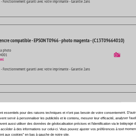
 - Fonctionnement garanti avec votre imprimante - Garantie 2ans
'encre compatible - EPSON T0966 - photo magenta - (C13T09664010)
ta photo
14001
 ml
 - Fonctionnement garanti avec votre imprimante - Garantie 2ans
encre compatible - EPSON T0964 - jaune - (C13T09644010)
nt essentiels pour des raisons techniques et n'ont pas besoin de votre consentement. D'autr
ent servir à personnaliser les publicités et le contenu, mesurer leur efficacité, analyser l'au
14001
uvent aussi utiliser des données de géolocalisation précises et l'identification via le balayage d
 ml
t accéder à des informations sur celui-ci. Vous pouvez ajuster vos préférences à tout moment 
nt aux cookies" en bas à gauche de notre site.