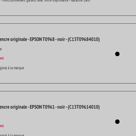
 - Fonctionnement garanti avec votre imprimante - Garantie 2ans
encre originale - EPSON T0968 - noir - (C13T09684010)
at
 ml
iginal à la marque
encre originale - EPSON T0961 - noir - (C13T09614010)
 ml
iginal à la marque