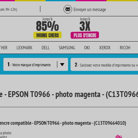
Envoyer un message
Sam. 9h-12h)
THER
LEXMARK
DELL
SAMSUNG
OKI
XEROX
RICOH
1
2
- Votre marque d'imprimante
- Saisissez votre modèle d'imprimante ou v
le - EPSON T0966 - photo magenta - (C13T09
'encre compatible - EPSON T0966 - photo magenta - (C13T09664010)
ta photo
14001