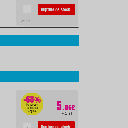
Rupture de stock
Ref. 271
-68
%
5
.
Par rapport
06€
au produit
original
4,22 € HT
Rupture de stock