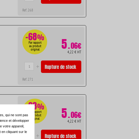
Ref. 268
-68
%
5
.
Par rapport
06€
au produit
original
4,22 € HT
Rupture de stock
Ref. 271
-68
%
5
.
Par rapport
06€
au produit
es, qui ne sont pas
original
4,22 € HT
dience et développer
e votre appareil,
en cliquant sur le
Rupture de stock