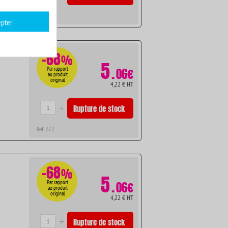
Ref. 269
pter
-68
%
5
.
Par rapport
06€
au produit
original
4,22 € HT
Rupture de stock
Ref. 272
-68
%
5
.
Par rapport
06€
au produit
original
4,22 € HT
Rupture de stock