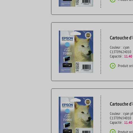
Cartouche d'
Couleur : cyan
C13T09624010
Capacité :
11.40
Produit or
>
Cartouche d'
Couleur : cyan p
C13T09654010
Capacité :
11.40
Produit or
>