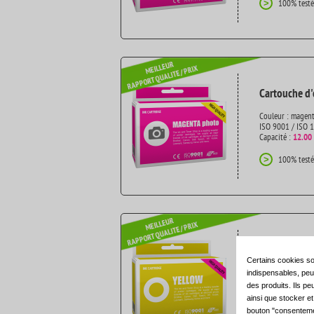
100% testé
>
Cartouche d
Couleur : magen
ISO 9001 / ISO 
Capacité :
12.00
100% testé
>
Cartouche d'
Certains cookies so
Couleur : jaune
indispensables, peuv
ISO 9001 / ISO 
des produits. Ils pe
Capacité :
12.00
ainsi que stocker e
bouton "consenteme