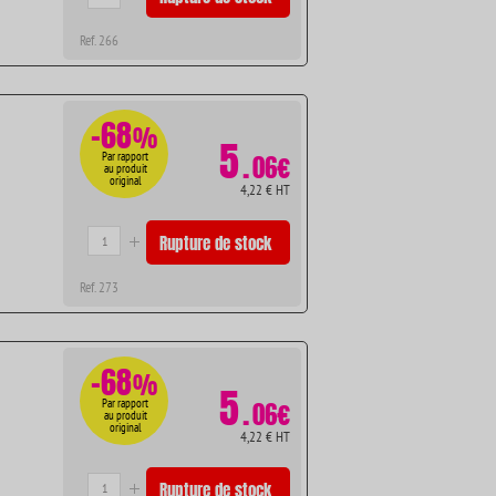
Ref. 266
-68
%
5
.
Par rapport
06€
au produit
original
4,22 € HT
Rupture de stock
Ref. 273
-68
%
5
.
Par rapport
06€
au produit
original
4,22 € HT
Rupture de stock