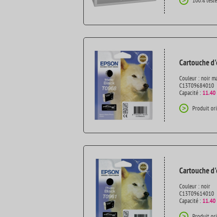
100% testé
>
Cartouche d'
Couleur : noir m
C13T09684010
Capacité :
11.40
Produit or
>
Cartouche d'
Couleur : noir
C13T09614010
Capacité :
11.40
Produit or
>