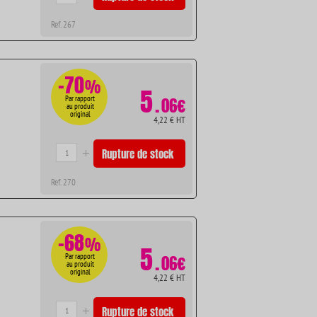
Ref. 267
-70
%
5
.
Par rapport
06€
au produit
original
4,22 € HT
Rupture de stock
Ref. 270
-68
%
5
.
Par rapport
06€
au produit
original
4,22 € HT
Rupture de stock