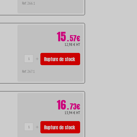
Ref. 266.1
15
.
57€
12,98 € HT
Rupture de stock
Ref. 267.1
16
.
73€
13,94 € HT
Rupture de stock