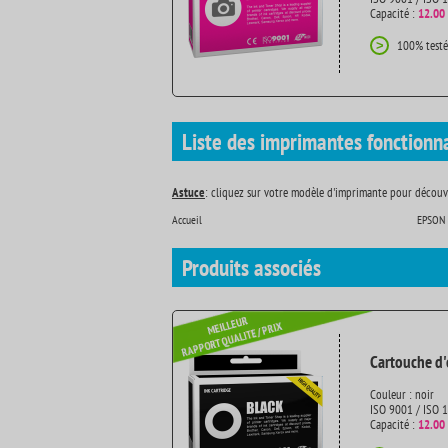
Capacité :
12.00
100% testé
>
Liste des imprimantes fonctionn
Astuce
: cliquez sur votre modèle d'imprimante pour découvr
Accueil
EPSON 
Produits
associés
Cartouche d'
Couleur : noir
ISO 9001 / ISO 
Capacité :
12.00