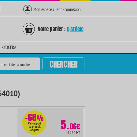
Mon espace client - connexion
Votre panier :
0
Article
KYOCERA
CHERCHER
otre ref. de cartouche
664010)
-68
%
5
.
Par rapport
06€
au produit
original
4.22€ HT