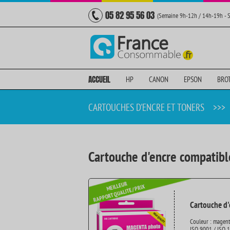
05 82 95 56 03
(Semaine 9h-12h / 14h-19h - 
ACCUEIL
HP
CANON
EPSON
BRO
CARTOUCHES D'ENCRE ET TONERS
>>>
Cartouche d'encre compatib
Cartouche d
Couleur : magen
ISO 9001 / ISO 