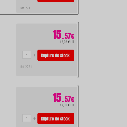
Ref. 274
15
.
57€
12,98 € HT
Rupture de stock
Ref. 273.1
15
.
57€
12,98 € HT
Rupture de stock