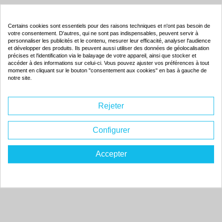
Produits associés
Certains cookies sont essentiels pour des raisons techniques et n'ont pas besoin de
votre consentement. D'autres, qui ne sont pas indispensables, peuvent servir à
personnaliser les publicités et le contenu, mesurer leur efficacité, analyser l'audience
Cartouche d'encre compatible - NEC 26 - noir - (51626A)
et développer des produits. Ils peuvent aussi utiliser des données de géolocalisation
précises et l'identification via le balayage de votre appareil, ainsi que stocker et
accéder à des informations sur celui-ci. Vous pouvez ajuster vos préférences à tout
Couleur : noir
moment en cliquant sur le bouton "consentement aux cookies" en bas à gauche de
Capacité :
40.00 ml
notre site.
ISO 9001 / ISO 14001
Rejeter
Configurer
16.
45€
Rupture de stock
Accepter