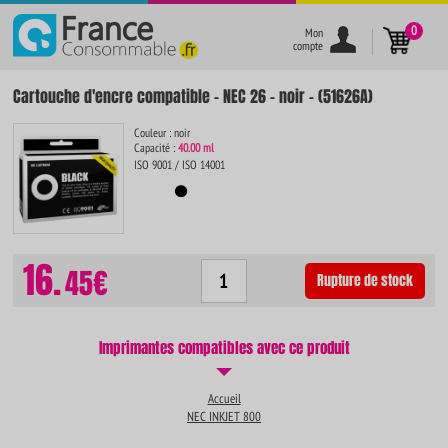
}
0
Mon
compte
Cartouche d'encre compatible - NEC 26 - noir - (51626A)
Couleur : noir
Capacité :
40.00 ml
ISO 9001 / ISO 14001
16.
45€
Rupture de stock
Imprimantes compatibles avec ce produit
Accueil
NEC INKJET 800