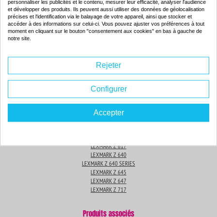
personnaliser les publicités et le contenu, mesurer leur efficacité, analyser l'audience
LEXMARK Z 516
et développer des produits. Ils peuvent aussi utiliser des données de géolocalisation
LEXMARK Z 517
précises et l'identification via le balayage de votre appareil, ainsi que stocker et
LEXMARK Z 52O
accéder à des informations sur celui-ci. Vous pouvez ajuster vos préférences à tout
moment en cliquant sur le bouton "consentement aux cookies" en bas à gauche de
LEXMARK Z 600 SERIES
notre site.
LEXMARK Z 601
LEXMARK Z 602
LEXMARK Z 603
Rejeter
LEXMARK Z 604
LEXMARK Z 605
LEXMARK Z 610
Configurer
LEXMARK Z 610 SERIES
LEXMARK Z 611
LEXMARK Z 612
Accepter
LEXMARK Z 613
LEXMARK Z 614
LEXMARK Z 615
LEXMARK Z 617
LEXMARK Z 640
LEXMARK Z 640 SERIES
LEXMARK Z 645
LEXMARK Z 647
LEXMARK Z 717
Produits associés