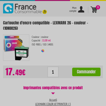
}
0
Mon
compte
Cartouche d'encre compatible - LEXMARK 26 - couleur -
(10N0026)
Couleur : couleur
Capacité :
11.00 ml
ISO 9001 / ISO 14001
17.
49€
Commander
Imprimantes compatibles avec ce produit
Accueil
LEXMARK COLOR JETPRINTER I 3