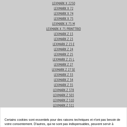
LEXMARK X 2250
LEXMARK X 72
LEXMARK X 74
LEXMARK X 75
LEXMARK X 75 M
LEXMARK X 75 PRINTTRIO
LEXMARK Z 13
LEXMARK Z 23
LEXMARK Z 23 E
LEXMARK Z 24
LEXMARK Z 25
LEXMARK Z 25 L
LEXMARK Z 27
LEXMARK Z 27 SE
LEXMARK Z 33
LEXMARK Z 34
LEXMARK Z 35
LEXMARK Z 378
LEXMARK Z 503
LEXMARK Z 510
LEXMARK Z 511
LEXMARK Z 512
LEXMARK Z 513
Certains cookies sont essentiels pour des raisons techniques et n'ont pas besoin de
LEXMARK Z 514
votre consentement. D'autres, qui ne sont pas indispensables, peuvent servir à
LEXMARK Z 515