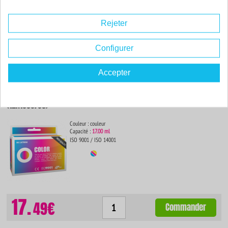
Rejeter
16.
67€
Commander
Configurer
Accepter
Cartouche d'encre compatible - SAMSUNG 80/85 - couleur -
(12A1980/85)
Couleur : couleur
Capacité :
17.00 ml
ISO 9001 / ISO 14001
17.
49€
Commander