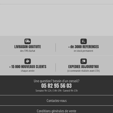
LIVRAISON GRATUITE
+ de 3000 REFERENCES
des 59€ d'achat
en stock permanent
+ 15 000 NOUVEAUX CLIENTS
EXPEDIEE AUJOURD'HUI
chaque année
(si commande réalisée avant 15h)
Une question? besoin d'un conseil?
05 82 95 56 03
Semaine 9h-12h / 14h-19h - Samedi 9h-13h
Contactez-nous
Conditions générales de vente