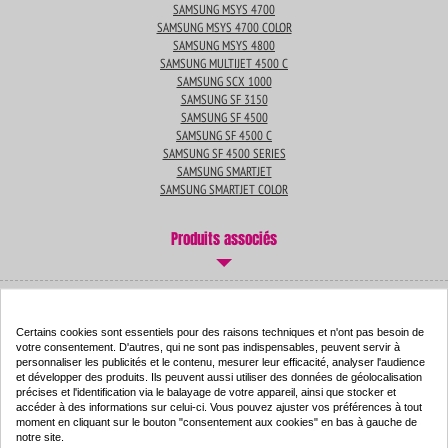
SAMSUNG MSYS 4700
SAMSUNG MSYS 4700 COLOR
SAMSUNG MSYS 4800
SAMSUNG MULTIJET 4500 C
SAMSUNG SCX 1000
SAMSUNG SF 3150
SAMSUNG SF 4500
SAMSUNG SF 4500 C
SAMSUNG SF 4500 SERIES
SAMSUNG SMARTJET
SAMSUNG SMARTJET COLOR
Produits associés
Cartouche d'encre compatible - SAMSUNG 70/75 - noir -
Certains cookies sont essentiels pour des raisons techniques et n'ont pas besoin de
(12A1970/75)
votre consentement. D'autres, qui ne sont pas indispensables, peuvent servir à
personnaliser les publicités et le contenu, mesurer leur efficacité, analyser l'audience
Couleur : noir
et développer des produits. Ils peuvent aussi utiliser des données de géolocalisation
Capacité :
20.00 ml
précises et l'identification via le balayage de votre appareil, ainsi que stocker et
ISO 9001 / ISO 14001
accéder à des informations sur celui-ci. Vous pouvez ajuster vos préférences à tout
moment en cliquant sur le bouton "consentement aux cookies" en bas à gauche de
notre site.