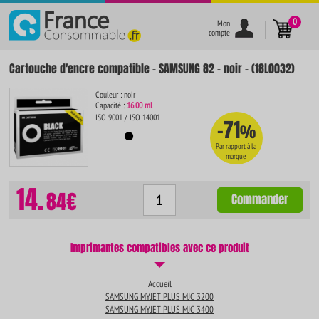
}
0
Mon
compte
Cartouche d'encre compatible - SAMSUNG 82 - noir - (18L0032)
Couleur : noir
Capacité :
16.00 ml
ISO 9001 / ISO 14001
-71
%
Par rapport à la
marque
14.
84€
Commander
Imprimantes compatibles avec ce produit
Accueil
SAMSUNG MYJET PLUS MJC 3200
SAMSUNG MYJET PLUS MJC 3400