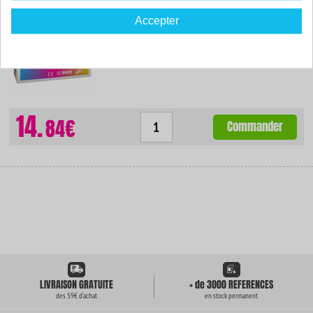
Couleur : couleur
Accepter
Capacité :
10.00 ml
ISO 9001 / ISO 14001
14.
84€
Commander
LIVRAISON GRATUITE
+ de 3000 REFERENCES
des 59€ d'achat
en stock permanent