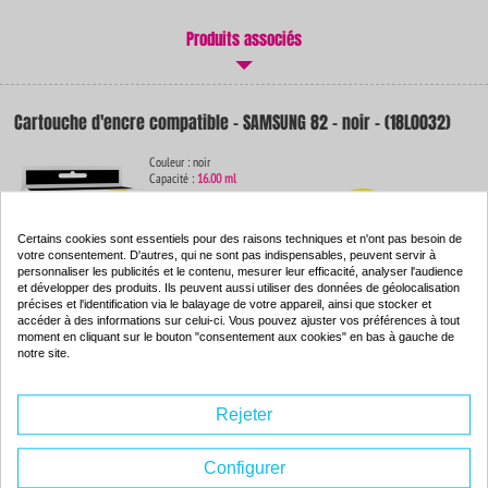
Produits associés
Cartouche d'encre compatible - SAMSUNG 82 - noir - (18L0032)
Couleur : noir
Capacité :
16.00 ml
ISO 9001 / ISO 14001
-71
%
Certains cookies sont essentiels pour des raisons techniques et n'ont pas besoin de
Par rapport à la
marque
votre consentement. D'autres, qui ne sont pas indispensables, peuvent servir à
personnaliser les publicités et le contenu, mesurer leur efficacité, analyser l'audience
et développer des produits. Ils peuvent aussi utiliser des données de géolocalisation
précises et l'identification via le balayage de votre appareil, ainsi que stocker et
14.
accéder à des informations sur celui-ci. Vous pouvez ajuster vos préférences à tout
84€
Commander
moment en cliquant sur le bouton "consentement aux cookies" en bas à gauche de
notre site.
Rejeter
Cartouche d'encre compatible - SAMSUNG 83 - couleur -
(18L0042)
Configurer