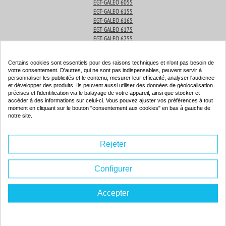
EGT-GALEO 6055
EGT-GALEO 6155
EGT-GALEO 6165
EGT-GALEO 6175
EGT-GALEO 6255
EGT-GALEO 6265
EGT-GALEO 6275
Certains cookies sont essentiels pour des raisons techniques et n'ont pas besoin de
votre consentement. D'autres, qui ne sont pas indispensables, peuvent servir à
personnaliser les publicités et le contenu, mesurer leur efficacité, analyser l'audience
Produits associés
et développer des produits. Ils peuvent aussi utiliser des données de géolocalisation
précises et l'identification via le balayage de votre appareil, ainsi que stocker et
accéder à des informations sur celui-ci. Vous pouvez ajuster vos préférences à tout
moment en cliquant sur le bouton "consentement aux cookies" en bas à gauche de
notre site.
Cartouche d'encre compatible - EGT GALEO 24362 - noir
Couleur : noir
Rejeter
Capacité :
17.00 ml
ISO 9001 / ISO 14001
Configurer
Accepter
19.
69€
Rupture de stock