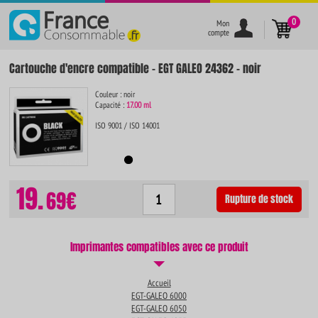
}
0
Mon
compte
Cartouche d'encre compatible - EGT GALEO 24362 - noir
Couleur : noir
Capacité :
17.00 ml
ISO 9001 / ISO 14001
19.
69€
Rupture de stock
Imprimantes compatibles avec ce produit
Accueil
EGT-GALEO 6000
EGT-GALEO 6050