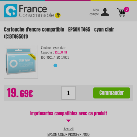
}
0
Mon
compte
Cartouche d'encre compatible - EPSON T465 - cyan clair -
(C13T465011)
Couleur : cyan clair
Capacité :
110.00 ml
ISO 9001 / ISO 14001
19.
69€
Commander
Imprimantes compatibles avec ce produit
Accueil
EPSON COLOR PROOFER 7000