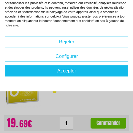
personnaliser les publicités et le contenu, mesurer leur efficacité, analyser l'audience
et développer des produits. Ils peuvent aussi utiliser des données de géolocalisation
précises et l'identification via le balayage de votre appareil, ainsi que stocker et
accéder à des informations sur celui-ci. Vous pouvez ajuster vos préférences à tout
moment en cliquant sur le bouton "consentement aux cookies" en bas à gauche de
notre site.
19.
69€
Commander
Rejeter
Configurer
Cartouche d'encre compatible - EPSON T461 - jaune - (C13T461011)
Accepter
Couleur : jaune
Capacité :
110.00 ml
ISO 9001 / ISO 14001
19.
69€
Commander