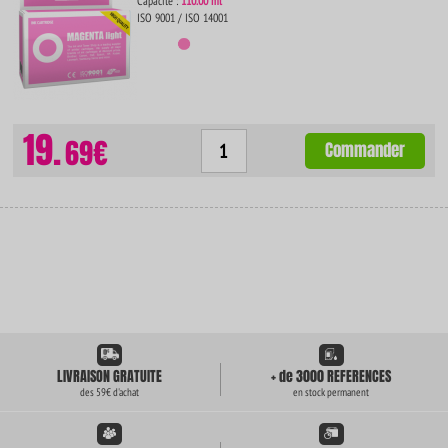
Capacité :
110.00 ml
ISO 9001 / ISO 14001
19.
69€
Commander
LIVRAISON GRATUITE
+ de 3000 REFERENCES
des 59€ d'achat
en stock permanent