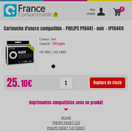
}
0
Mon
compte
Cartouche d'encre compatible - PHILIPS PFA441 - noir - (PFA441)
Couleur : noir
Capacité :
500 pages
ISO 9001 / ISO 14001
25.
10€
Rupture de stock
Imprimantes compatibles avec ce produit
Accueil
PHILIPS FAXJET 520
PHILIPS FAXJET 520 SERIES