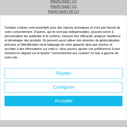
PHILIPS FAXJET 525
PHILIPS FAXJET 555
PHILIPS FAXJET IPF 525
PHILIPS IPF 525
Certains cookies sont essentiels pour des raisons techniques et n'ont pas besoin de
Produits associés
votre consentement. D'autres, qui ne sont pas indispensables, peuvent servir à
personnaliser les publicités et le contenu, mesurer leur efficacité, analyser l'audience
et développer des produits. Ils peuvent aussi utiliser des données de géolocalisation
précises et l'identification via le balayage de votre appareil, ainsi que stocker et
accéder à des informations sur celui-ci. Vous pouvez ajuster vos préférences à tout
Cartouche d'encre compatible - PHILIPS PFA441 - noir - (PFA441)
moment en cliquant sur le bouton "consentement aux cookies" en bas à gauche de
notre site.
Couleur : noir
Capacité :
500 pages
Rejeter
ISO 9001 / ISO 14001
Configurer
Accepter
25.
10€
Rupture de stock