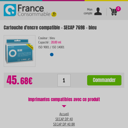
}
0
Mon
compte
Cartouche d'encre compatible - SECAP 769B - bleu
Couleur : bleu
Capacité :
20.00 ml
ISO 9001 / ISO 14001
45.
68€
Commander
Imprimantes compatibles avec ce produit
Accueil
SECAP DP 40
SECAP DP 40 BR