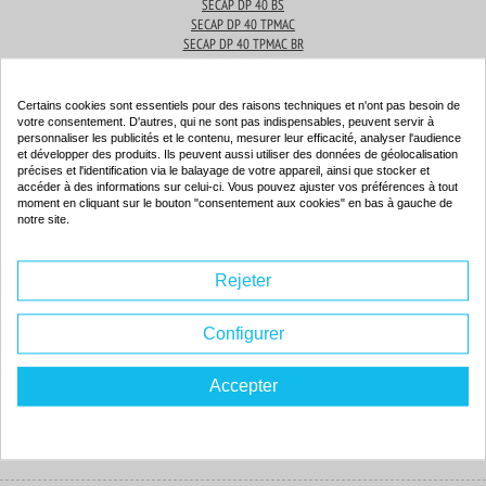
SECAP DP 40 BS
SECAP DP 40 TPMAC
SECAP DP 40 TPMAC BR
SECAP DP 40 TPMAC BS
Certains cookies sont essentiels pour des raisons techniques et n'ont pas besoin de
Produits associés
votre consentement. D'autres, qui ne sont pas indispensables, peuvent servir à
personnaliser les publicités et le contenu, mesurer leur efficacité, analyser l'audience
et développer des produits. Ils peuvent aussi utiliser des données de géolocalisation
précises et l'identification via le balayage de votre appareil, ainsi que stocker et
accéder à des informations sur celui-ci. Vous pouvez ajuster vos préférences à tout
Cartouche d'encre compatible - SECAP 769B - bleu
moment en cliquant sur le bouton "consentement aux cookies" en bas à gauche de
notre site.
Couleur : bleu
Capacité :
20.00 ml
ISO 9001 / ISO 14001
Rejeter
Configurer
Accepter
45.
68€
Commander