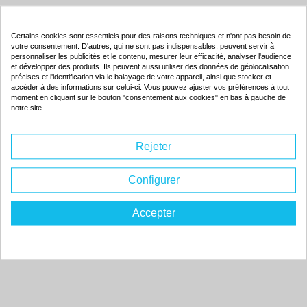
Produits associés
Certains cookies sont essentiels pour des raisons techniques et n'ont pas besoin de
votre consentement. D'autres, qui ne sont pas indispensables, peuvent servir à
personnaliser les publicités et le contenu, mesurer leur efficacité, analyser l'audience
Cartouche d'encre compatible - SATAS 6240258T - bleu
et développer des produits. Ils peuvent aussi utiliser des données de géolocalisation
précises et l'identification via le balayage de votre appareil, ainsi que stocker et
accéder à des informations sur celui-ci. Vous pouvez ajuster vos préférences à tout
Couleur : bleu
moment en cliquant sur le bouton "consentement aux cookies" en bas à gauche de
Capacité :
12000 pages
notre site.
ISO 9001 / ISO 14001
Rejeter
Configurer
105.
84€
Commander
Accepter