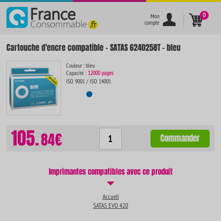
}
0
Mon
compte
Cartouche d'encre compatible - SATAS 6240258T - bleu
Couleur : bleu
Capacité :
12000 pages
ISO 9001 / ISO 14001
105.
84€
Commander
Imprimantes compatibles avec ce produit
Accueil
SATAS EVO 420