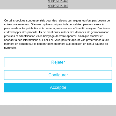
NEOPOST IS 440
NEOPOST IS 460
Produits associés
Certains cookies sont essentiels pour des raisons techniques et n'ont pas besoin de
votre consentement. D'autres, qui ne sont pas indispensables, peuvent servir à
personnaliser les publicités et le contenu, mesurer leur efficacité, analyser l'audience
et développer des produits. Ils peuvent aussi utiliser des données de géolocalisation
précises et l'identification via le balayage de votre appareil, ainsi que stocker et
Cartouche d'encre compatible - NEOPOST 4145638X - bleu
accéder à des informations sur celui-ci. Vous pouvez ajuster vos préférences à tout
moment en cliquant sur le bouton "consentement aux cookies" en bas à gauche de
Couleur : bleu
notre site.
Capacité :
42.00 ml
ISO 9001 / ISO 14001
Rejeter
Configurer
132.
Accepter
30€
Commander