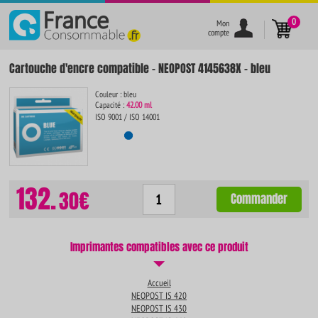
}
0
Mon
compte
Cartouche d'encre compatible - NEOPOST 4145638X - bleu
Couleur : bleu
Capacité :
42.00 ml
ISO 9001 / ISO 14001
132.
30€
Commander
Imprimantes compatibles avec ce produit
Accueil
NEOPOST IS 420
NEOPOST IS 430