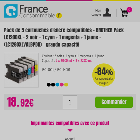
}
0
Mon
compte
Pack de 5 cartouches d'encre compatibles - BROTHER Pack
LC1280XL - 2 noir + 1 cyan + 1 magenta + 1 jaune -
(LC1280XLVALBPDR) - grande capacité
Couleur : 2 noir + 1 cyan + 1 magenta + 1 jaune
Capacité :
2 x 60.00 ml + 3 x 22.80 ml
-84
ISO 9001 / ISO 14001
%
Par rapport à la
marque
18.
92€
Commander
Imprimantes compatibles avec ce produit
Accueil