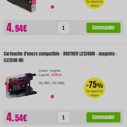
Par rapport à la
marque
4.
94€
Commander
Cartouche d'encre compatible - BROTHER LC1240M - magenta -
(LC1240-M)
Couleur : magenta
Capacité :
12.00 ml
-75
ISO 9001 / ISO 14001
%
Par rapport à la
marque
4.
54€
Commander