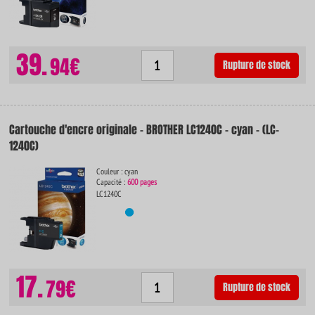
39.
94€
Rupture de stock
Cartouche d'encre originale - BROTHER LC1240C - cyan - (LC-
1240C)
Couleur : cyan
Capacité :
600 pages
LC1240C
17.
79€
Rupture de stock