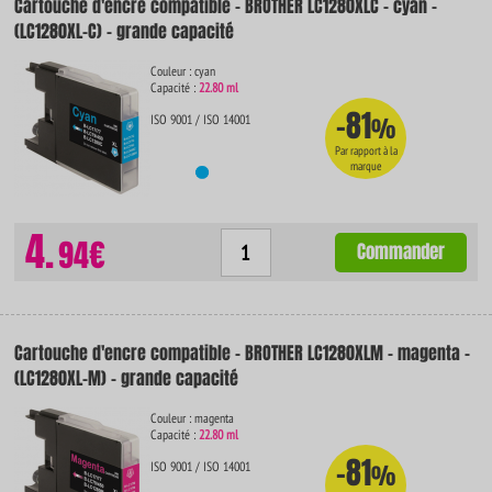
Cartouche d'encre compatible - BROTHER LC1280XLC - cyan -
(LC1280XL-C) - grande capacité
Couleur : cyan
Capacité :
22.80 ml
-81
ISO 9001 / ISO 14001
%
Par rapport à la
marque
4.
94€
Commander
Cartouche d'encre compatible - BROTHER LC1280XLM - magenta -
(LC1280XL-M) - grande capacité
Couleur : magenta
Capacité :
22.80 ml
-81
ISO 9001 / ISO 14001
%