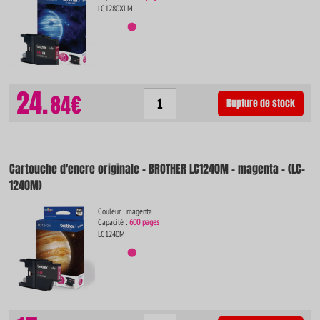
LC1280XLM
24.
84€
Rupture de stock
Cartouche d'encre originale - BROTHER LC1240M - magenta - (LC-
1240M)
Couleur : magenta
Capacité :
600 pages
LC1240M