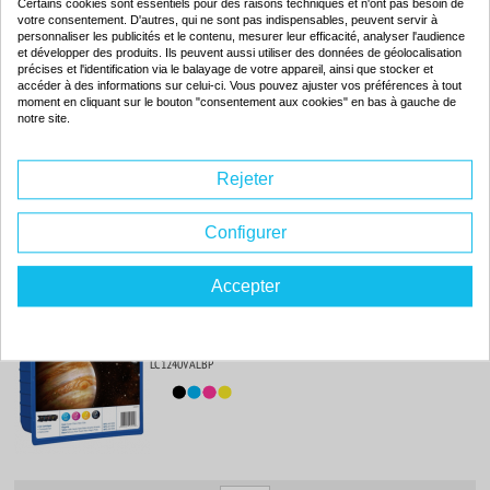
Certains cookies sont essentiels pour des raisons techniques et n'ont pas besoin de
votre consentement. D'autres, qui ne sont pas indispensables, peuvent servir à
-75
ISO 9001 / ISO 14001
%
personnaliser les publicités et le contenu, mesurer leur efficacité, analyser l'audience
et développer des produits. Ils peuvent aussi utiliser des données de géolocalisation
Par rapport à la
précises et l'identification via le balayage de votre appareil, ainsi que stocker et
marque
accéder à des informations sur celui-ci. Vous pouvez ajuster vos préférences à tout
moment en cliquant sur le bouton "consentement aux cookies" en bas à gauche de
notre site.
4.
54€
Commander
Rejeter
Configurer
Pack de 4 cartouches d'encre originales - BROTHER LC1240 - 1
noir + 1 cyan + 1 magenta + 1 jaune - (LC1240VALBP)
Accepter
Couleur : 1 noir + 1 cyan + 1 magenta + 1 jaune
Capacité :
4 x 600 pages
LC1240VALBP