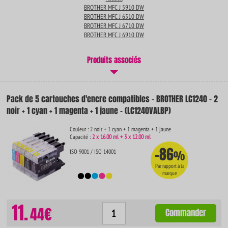
BROTHER MFC J 5910 DW
BROTHER MFC J 6510 DW
BROTHER MFC J 6710 DW
BROTHER MFC J 6910 DW
Produits associés
Pack de 5 cartouches d'encre compatibles - BROTHER LC1240 - 2
noir + 1 cyan + 1 magenta + 1 jaune - (LC1240VALBP)
Couleur : 2 noir + 1 cyan + 1 magenta + 1 jaune
Capacité :
2 x 16.00 ml + 3 x 12.00 ml
-86
ISO 9001 / ISO 14001
%
Par rapport à la
marque
11.
44€
Commander