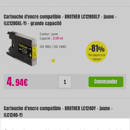
Cartouche d'encre compatible - BROTHER LC1280XLY - jaune -
(LC1280XL-Y) - grande capacité
Couleur : jaune
Capacité :
22.80 ml
-81
ISO 9001 / ISO 14001
%
Par rapport à la
marque
4.
94€
Commander
Cartouche d'encre compatible - BROTHER LC1240Y - jaune -
(LC1240-Y)
Couleur : jaune
Capacité :
12.00 ml