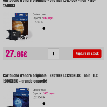
Cartouche d'encre originale - BROTHER LC1240BK - noir - (LC-
1240BK)
Couleur : noir
Capacité :
600 pages
LC1240BK
27.
86€
Rupture de stock
Cartouche d'encre originale - BROTHER LC1280XLBK - noir - (LC-
1280XLBK) - grande capacité
Couleur : noir
Capacité :
2400 pages
LC1280XLBK