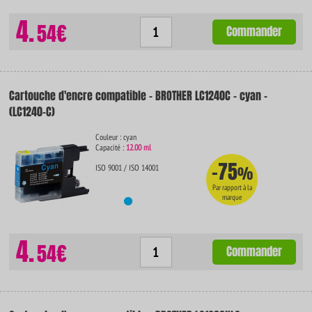
4.
54€
Commander
Cartouche d'encre compatible - BROTHER LC1240C - cyan -
(LC1240-C)
Couleur : cyan
Capacité :
12.00 ml
-75
ISO 9001 / ISO 14001
%
Par rapport à la
marque
4.
54€
Commander