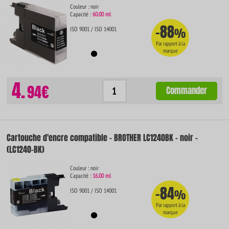
Couleur : noir
Capacité :
60.00 ml
-88
ISO 9001 / ISO 14001
%
Par rapport à la
marque
4.
94€
Commander
Cartouche d'encre compatible - BROTHER LC1240BK - noir -
(LC1240-BK)
Couleur : noir
Capacité :
16.00 ml
-84
ISO 9001 / ISO 14001
%
Par rapport à la
marque